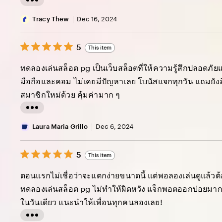
L
i
Tracy Thew
Dec 16, 2024
s
5
t
5
This item
out
i
of
ทดลองเล่นสล็อต pg เป็นเว็บสล็อตที่ให้ความรู้สึกปลอดภัยแล
5
n
stars
มือถือและคอม ไม่เคยมีปัญหาเลย โบนัสแจกทุกวัน แถมยัง
g
สมาชิกใหม่ด้วย คุ้มค่ามาก ๆ
r
e
L
v
i
Laura Maria Grillo
Dec 6, 2024
i
s
e
5
t
5
This item
out
w
i
of
ตอนแรกไม่เชื่อว่าจะแตกง่ายขนาดนี้ แต่พอลองเล่นดูแล้วต
5
b
n
stars
ทดลองเล่นสล็อต pg ไม่ทำให้ผิดหวัง แจ็กพอตออกบ่อยมาก 
y
g
ในวันเดียว แนะนำให้เพื่อนทุกคนลองเลย!
T
r
r
e
L