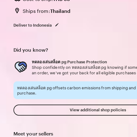
Ships from:
Thailand
Deliver to Indonesia
Did you know?
ทดลองเล่นสล็อต pg Purchase Protection
Shop confidently on ทดลองเล่นสล็อต pg knowing if som
an order, we've got your back for all eligible purchase
ทดลองเล่นสล็อต pg offsets carbon emissions from shipping and
purchase.
View additional shop policies
Meet your sellers