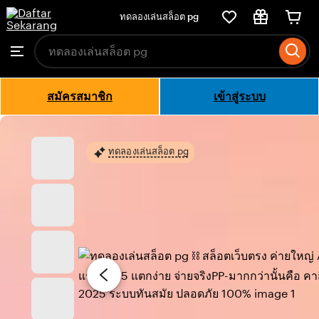
ทดลอง
ทดลองเล่นสล็อต pg
Skip
เล่น
to
Search
Browse
สล็อต
ontent
for
pg
items
or
สมัครสมาชิก
เข้าสู่ระบบ
shops
ทดลองเล่นสล็อต pg