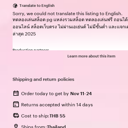
Translate to English
Sorry, we could not translate this listing to English.
ทดลองเล่นสล็อต pg แหล่งรวมสล็อต ทดลองเล่นฟรี ถอนได้
ออนไลน์ สล็อตเว็บตรง ไม่ผ่านเอเย่นต์ ไม่มีขั้นต่ำ และแจกเ
ล่าสุด 2025
Production partners
Learn more about this item
ทดลองเล่นสล็อต pg makes this item with help from
Paperworks, The Netherlands
View all
Shipping and return policies
Order today to get by
Nov 11-24
Returns accepted
within 14 days
Cost to ship:
THB
55
Ships from:
Thailand