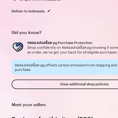
Deliver to Indonesia
Did you know?
ทดลองเล่นสล็อต pg Purchase Protection
Shop confidently on ทดลองเล่นสล็อต pg knowing if som
an order, we've got your back for all eligible purchase
ทดลองเล่นสล็อต pg offsets carbon emissions from shipping and
purchase.
View additional shop policies
Meet your sellers