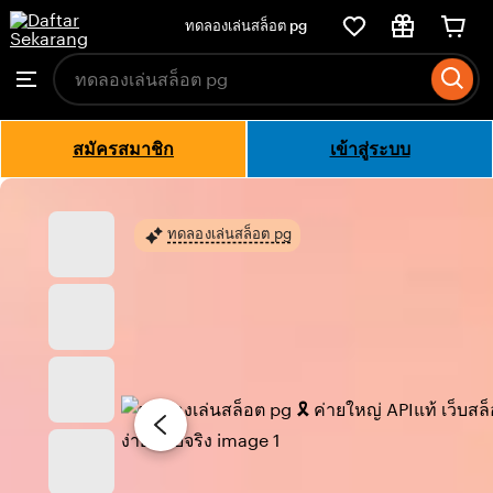
ทดลอง
ทดลองเล่นสล็อต pg
Skip
เล่น
to
Search
Browse
สล็อต
ontent
for
pg
items
or
สมัครสมาชิก
เข้าสู่ระบบ
shops
ทดลองเล่นสล็อต pg