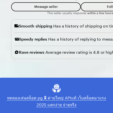
i
e
Message seller
Fol
l
w
This seller usually responds
within a few hours
l
b
o
Smooth shipping
Has a history of shipping on t
y
C
Speedy replies
Has a history of replying to mess
o
n
Rave reviews
Average review rating is 4.8 or hig
n
y
ทดลองเล่นสล็อต pg 🎗️ ค่ายใหญ่ APIแท้ เว็บสล็อตมาแรง
2025 แตกง่าย จ่ายจริง