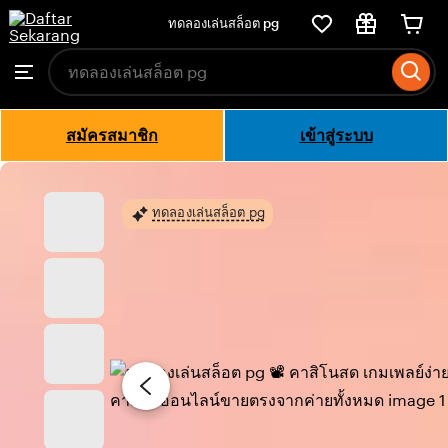
ทดลอง
ทดลองเล่นสล็อต pg
Skip
เล่น
to
Search
Browse
สล็อต
ontent
for
pg
items
or
สมัครสมาชิก
เข้าสู่ระบบ
shops
ทดลองเล่นสล็อต pg