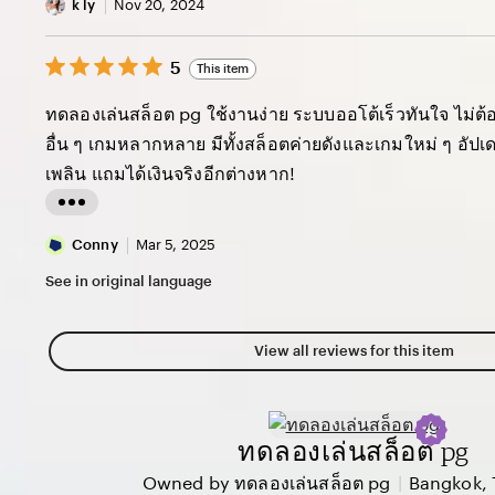
a
v
i
k ly
Nov 20, 2024
c
i
s
y
e
5
t
5
This item
out
T
w
i
of
ทดลองเล่นสล็อต pg ใช้งานง่าย ระบบออโต้เร็วทันใจ ไม่ต
5
h
b
n
stars
อื่น ๆ เกมหลากหลาย มีทั้งสล็อตค่ายดังและเกมใหม่ ๆ อัป
e
y
g
เพลิน แถมได้เงินจริงอีกต่างหาก!
w
L
r
a
e
L
u
v
i
Conny
Mar 5, 2025
r
i
s
See in original language
a
e
t
M
w
i
View all reviews for this item
a
b
n
r
y
g
i
k
r
ทดลองเล่นสล็อต pg
a
l
e
G
y
Owned by ทดลองเล่นสล็อต pg
|
Bangkok, 
v