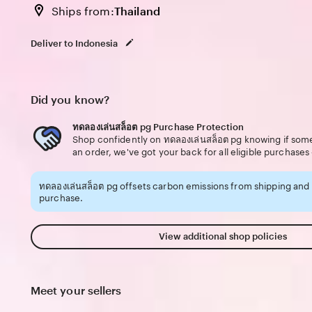
Ships from:
Thailand
Deliver to Indonesia
Did you know?
ทดลองเล่นสล็อต pg Purchase Protection
Shop confidently on ทดลองเล่นสล็อต pg knowing if som
an order, we've got your back for all eligible purchase
ทดลองเล่นสล็อต pg offsets carbon emissions from shipping and
purchase.
View additional shop policies
Meet your sellers