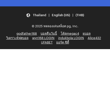
Thailand | English (US) | (THB)
© 2025 ทดลองเล่นสล็อต pg, Inc.
godfather168
บอลคืนวันนี้
โค้ดmegac4
ผบอล
วิเคราะห์ฟุตบอล
wyn168 LOGIN
indukbola LOGIN
Alice432
UFABET
ยอร์ค ซิตี้