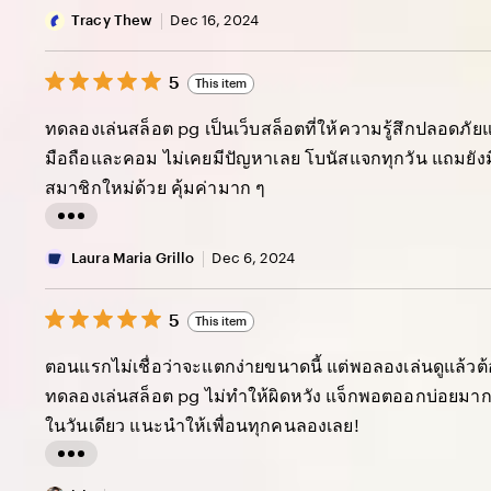
i
Tracy Thew
Dec 16, 2024
s
5
t
5
This item
out
i
of
ทดลองเล่นสล็อต pg เป็นเว็บสล็อตที่ให้ความรู้สึกปลอดภัยแล
5
n
stars
มือถือและคอม ไม่เคยมีปัญหาเลย โบนัสแจกทุกวัน แถมยัง
g
สมาชิกใหม่ด้วย คุ้มค่ามาก ๆ
r
e
L
v
i
Laura Maria Grillo
Dec 6, 2024
i
s
e
5
t
5
This item
out
w
i
of
ตอนแรกไม่เชื่อว่าจะแตกง่ายขนาดนี้ แต่พอลองเล่นดูแล้วต
5
b
n
stars
ทดลองเล่นสล็อต pg ไม่ทำให้ผิดหวัง แจ็กพอตออกบ่อยมาก 
y
g
ในวันเดียว แนะนำให้เพื่อนทุกคนลองเลย!
T
r
r
e
L