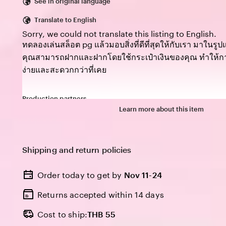
See in original language
Translate to English
Sorry, we could not translate this listing to English.
ทดลองเล่นสล็อต pg แล้วมอบสิ่งที่ดีที่สุดให้กับเรา มาในรู
คุณสามารถฝากและฝากโดยใช้กระเป๋าเงินของคุณ ทำให้ก
ง่ายและสะดวกกว่าที่เคย
Production partners
Learn more about this item
ทดลองเล่นสล็อต pg makes this item with help from
Paperworks, The Netherlands
View all
Shipping and return policies
Order today to get by
Nov 11-24
Returns accepted
within 14 days
Cost to ship:
THB
55