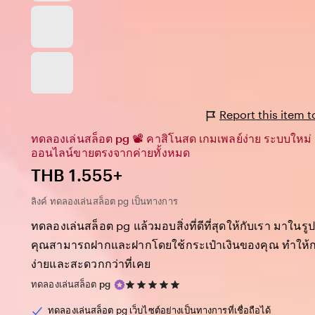
Report this item 
ทดลองเล่นสล็อต pg 📽️ คาสิโนสด เกมเพลย์ง่าย ระบบใหม่ 
ออนไลน์ขายตรงจากค่ายทั้งหมด
Price:
THB 1.555+
ลิงค์ ทดลองเล่นสล็อต pg เป็นทางการ
ทดลองเล่นสล็อต pg แล้วมอบสิ่งที่ดีที่สุดให้กับเรา มาในร
คุณสามารถฝากและฝากโดยใช้กระเป๋าเงินของคุณ ทำให้
ง่ายและสะดวกกว่าที่เคย
5
ทดลองเล่นสล็อต pg
out
of
ทดลองเล่นสล็อต pg เว็บไซต์อย่างเป็นทางการที่เชื่อถือได้