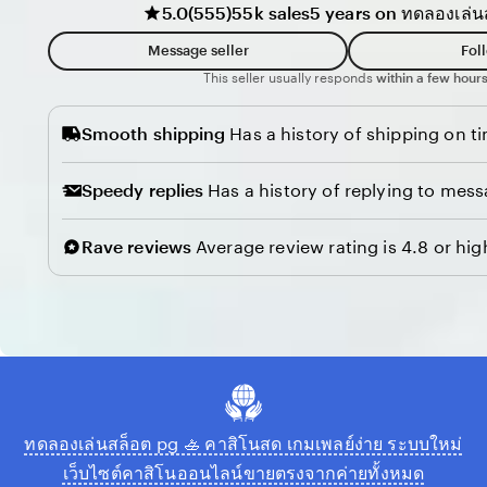
5.0
(555)
55k sales
5 years on ทดลองเล่น
r
i
i
e
Message seller
Fol
l
w
This seller usually responds
within a few hours
l
b
o
Smooth shipping
Has a history of shipping on t
y
C
Speedy replies
Has a history of replying to mess
o
n
Rave reviews
Average review rating is 4.8 or hig
n
y
ทดลองเล่นสล็อต pg 🚣 คาสิโนสด เกมเพลย์ง่าย ระบบใหม่
เว็บไซต์คาสิโนออนไลน์ขายตรงจากค่ายทั้งหมด