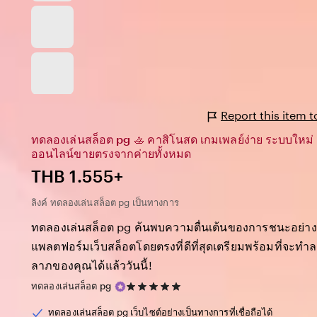
Report this item 
ทดลองเล่นสล็อต pg 🚣 คาสิโนสด เกมเพลย์ง่าย ระบบใหม่ 
ออนไลน์ขายตรงจากค่ายทั้งหมด
Price:
THB 1.555+
ลิงค์ ทดลองเล่นสล็อต pg เป็นทางการ
ทดลองเล่นสล็อต pg ค้นพบความตื่นเต้นของการชนะอย่างง
แพลตฟอร์มเว็บสล็อตโดยตรงที่ดีที่สุดเตรียมพร้อมที่จะทำ
ลาภของคุณได้แล้ววันนี้!
5
ทดลองเล่นสล็อต pg
out
of
ทดลองเล่นสล็อต pg เว็บไซต์อย่างเป็นทางการที่เชื่อถือได้