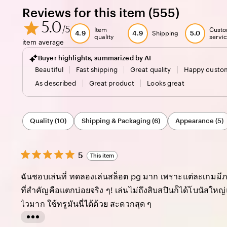
Reviews for this item (555)
5.0
/5
Item
Custo
4.9
4.9
5.0
Shipping
quality
servi
item average
Buyer highlights, summarized by AI
Beautiful
Fast shipping
Great quality
Happy custo
As described
Great product
Looks great
Filter
Quality (10)
Shipping & Packaging (6)
Appearance (5)
by
category
5
5
This item
out
of
ฉันชอบเล่นที่ ทดลองเล่นสล็อต pg มาก เพราะแต่ละเกมมี
5
stars
ที่สำคัญคือแตกบ่อยจริง ๆ! เล่นไม่ถึงสิบสปินก็ได้โบนัสให
ไวมาก ใช้ทรูมันนี่ได้ด้วย สะดวกสุด ๆ
L