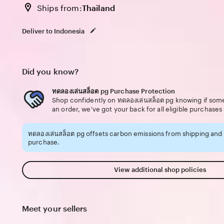
Ships from:
Thailand
Deliver to Indonesia
Did you know?
ทดลองเล่นสล็อต pg Purchase Protection
Shop confidently on ทดลองเล่นสล็อต pg knowing if som
an order, we've got your back for all eligible purchase
ทดลองเล่นสล็อต pg offsets carbon emissions from shipping and
purchase.
View additional shop policies
Meet your sellers