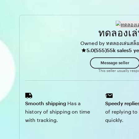
n
h
a
e
g
e
u
w
r
w
r
b
e
a
y
ทดลองเล่
v
M
k
i
Owned by ทดลองเล่นสล็
a
l
e
5.0
(555)
55k sales
5 ye
r
y
w
i
Message seller
b
a
This seller usually res
y
G
C
r
o
i
n
Smooth shipping
Has a
Speedy replie
l
n
history of shipping on time
of replying t
l
y
with tracking.
quickly.
o