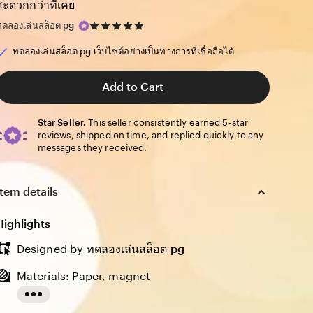
สะดวกกว่าที่เคย
5
ทดลองเล่นสล็อต pg
out
of
ทดลองเล่นสล็อต pg เว็บไซต์อย่างเป็นทางการที่เชื่อถือได้
5
stars
Add to Cart
Star Seller.
This seller consistently earned 5-star
reviews, shipped on time, and replied quickly to any
messages they received.
Item details
Highlights
Designed by
ทดลองเล่นสล็อต pg
Materials: Paper, magnet
Read