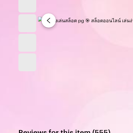
Reviews for this item (555)