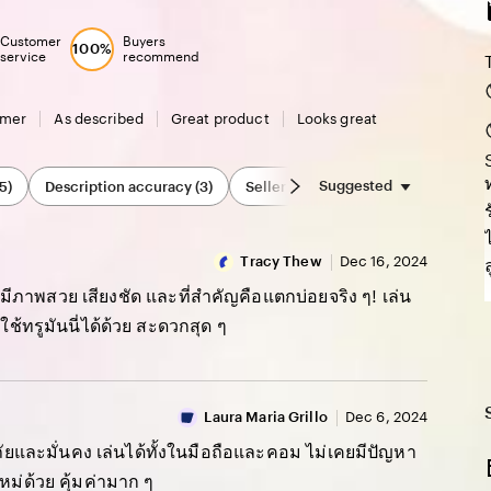
Customer
Buyers
100%
service
recommend
omer
As described
Great product
Looks great
Suggested
5)
Description accuracy (3)
Seller service (2)
Sizing & Fit (1)
Tracy Thew
Dec 16, 2024
ีภาพสวย เสียงชัด และที่สำคัญคือแตกบ่อยจริง ๆ! เล่น
้ทรูมันนี่ได้ด้วย สะดวกสุด ๆ
Laura Maria Grillo
Dec 6, 2024
ภัยและมั่นคง เล่นได้ทั้งในมือถือและคอม ไม่เคยมีปัญหา
ม่ด้วย คุ้มค่ามาก ๆ