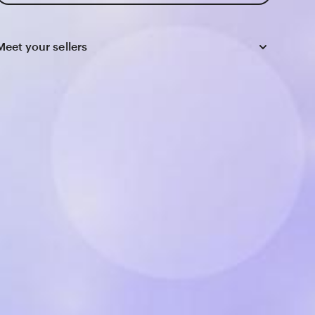
Meet your sellers