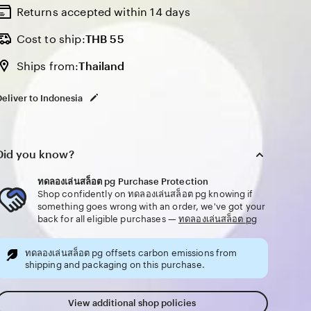
Returns accepted
within 14 days
Cost to ship:
THB
55
Ships from:
Thailand
eliver to Indonesia
Did you know?
ทดลองเล่นสล็อต pg Purchase Protection
Shop confidently on ทดลองเล่นสล็อต pg knowing if
something goes wrong with an order, we've got your
back for all eligible purchases —
ทดลองเล่นสล็อต pg
ทดลองเล่นสล็อต pg offsets carbon emissions from
shipping and packaging on this purchase.
View additional shop policies