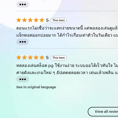
n
L
g
i
5
r
5
This item
s
out
e
ตอนแรกไม่เชื่อว่าจะแตกง่ายขนาดนี้ แต่พอลองเล่นดูแล้
of
t
5
v
แจ็กพอตออกบ่อยมาก ได้กำไรเกือบเท่าตัวในวันเดียว แ
i
stars
i
n
L
e
g
i
w
5
r
5
This item
s
out
b
e
ทดลองเล่นสล็อต pg ใช้งานง่าย ระบบออโต้เร็วทันใจ ไม
of
t
y
5
v
ค่ายดังและเกมใหม่ ๆ อัปเดตตลอดเวลา เล่นแล้วเพลิน แถ
i
stars
T
i
n
L
r
e
See in original language
g
i
a
w
r
s
c
b
e
t
y
y
v
i
View all revie
T
L
i