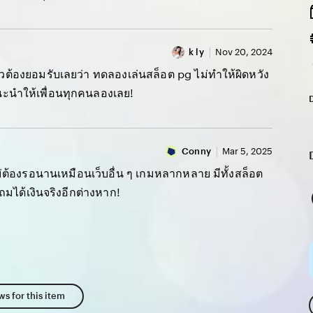
k ly
Nov 20, 2024
วต้องยอมรับเลยว่า ทดลองเล่นสล็อต pg ไม่ทำให้ผิดหวัง
นะนำให้เพื่อนทุกคนลองเลย!
D
Conny
Mar 5, 2025
่ต้องรอนานเหมือนเว็บอื่น ๆ เกมหลากหลาย มีทั้งสล็อต
มได้เงินจริงอีกต่างหาก!
ws for this item