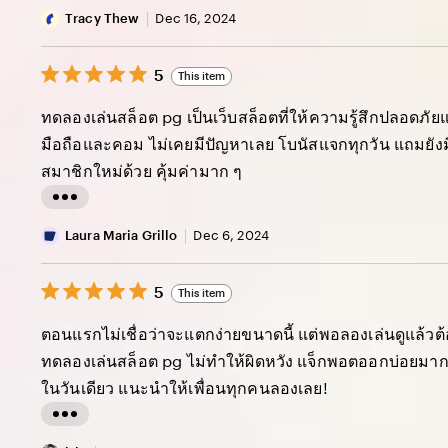
i
Tracy Thew
Dec 16, 2024
s
5
t
5
This item
out
i
of
ทดลองเล่นสล็อต pg เป็นเว็บสล็อตที่ให้ความรู้สึกปลอดภัยแล
5
n
stars
มือถือและคอม ไม่เคยมีปัญหาเลย โบนัสแจกทุกวัน แถมยัง
g
สมาชิกใหม่ด้วย คุ้มค่ามาก ๆ
r
e
L
v
i
Laura Maria Grillo
Dec 6, 2024
i
s
e
5
t
5
This item
out
w
i
of
ตอนแรกไม่เชื่อว่าจะแตกง่ายขนาดนี้ แต่พอลองเล่นดูแล้วต
5
b
n
stars
ทดลองเล่นสล็อต pg ไม่ทำให้ผิดหวัง แจ็กพอตออกบ่อยมาก 
y
g
ในวันเดียว แนะนำให้เพื่อนทุกคนลองเลย!
T
r
r
e
L