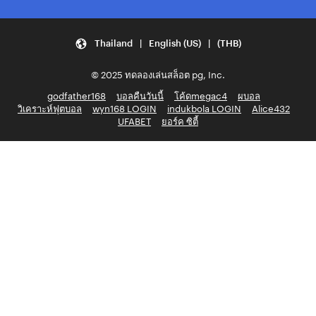
Thailand | English (US) | (THB)
© 2025 ทดลองเล่นสล็อต pg, Inc.
godfather168
บอลคืนวันนี้
โค้ดmegac4
ผบอล
วิเคราะห์ฟุตบอล
wyn168 LOGIN
indukbola LOGIN
Alice432
UFABET
ยอร์ค ซิตี้