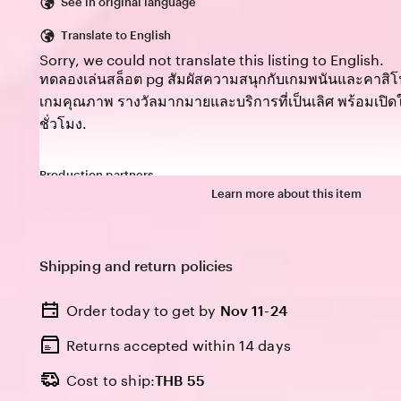
See in original language
Translate to English
Sorry, we could not translate this listing to English.
ทดลองเล่นสล็อต pg สัมผัสความสนุกกับเกมพนันและคาสิโนอ
เกมคุณภาพ รางวัลมากมายและบริการที่เป็นเลิศ พร้อมเปิด
ชั่วโมง.
Production partners
Learn more about this item
ทดลองเล่นสล็อต pg makes this item with help from
Paperworks, The Netherlands
View all
Shipping and return policies
Order today to get by
Nov 11-24
Returns accepted
within 14 days
Cost to ship:
THB
55