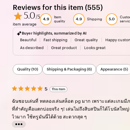
Reviews for this item (555)
5.0
/5
Item
Custo
4.9
4.9
5.0
Shipping
quality
servi
item average
Buyer highlights, summarized by AI
Beautiful
Fast shipping
Great quality
Happy custo
As described
Great product
Looks great
Filter
Quality (10)
Shipping & Packaging (6)
Appearance (5)
by
category
5
5
This item
out
of
ฉันชอบเล่นที่ ทดลองเล่นสล็อต pg มาก เพราะแต่ละเกมมี
5
stars
ที่สำคัญคือแตกบ่อยจริง ๆ! เล่นไม่ถึงสิบสปินก็ได้โบนัสให
ไวมาก ใช้ทรูมันนี่ได้ด้วย สะดวกสุด ๆ
L