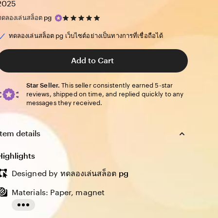
2025
5
ทดลองเล่นสล็อต pg
out
of
ทดลองเล่นสล็อต pg เว็บไซต์อย่างเป็นทางการที่เชื่อถือได้
5
stars
Add to Cart
Star Seller.
This seller consistently earned 5-star
reviews, shipped on time, and replied quickly to any
messages they received.
Item details
Highlights
Designed by
ทดลองเล่นสล็อต pg
Materials: Paper, magnet
Read