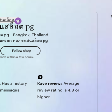
นสล็อต pg
อต pg
|
Bangkok, Thailand
ars on ทดลองเล่นสล็อต pg
Follow shop
ponds
within a few hours.
s
Has a history
Rave reviews
Average
o messages
review rating is 4.8 or
higher.