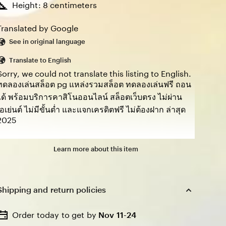
Height: 8 centimeters
the
full
Translated by Google
description
See in original language
Translate to English
Sorry, we could not translate this listing to English.
ทดลองเล่นสล็อต pg แหล่งรวมสล็อต ทดลองเล่นฟรี ถอน
ได้ พร้อมบริการคาสิโนออนไลน์ สล็อตเว็บตรง ไม่ผ่าน
เอเย่นต์ ไม่มีขั้นต่ำ และแจกเครดิตฟรี ไม่ต้องฝาก ล่าสุด
2025
Production partners
Learn more about this item
ทดลองเล่นสล็อต pg makes this item with help from
Paperworks, The Netherlands
View all
Shipping and return policies
Order today to get by
Nov 11-24