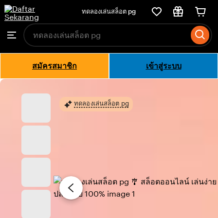
ทดลอง
ทดลองเล่นสล็อต pg
Skip
เล่น
to
Search
Browse
สล็อต
ontent
for
pg
items
or
สมัครสมาชิก
เข้าสู่ระบบ
shops
ทดลองเล่นสล็อต pg