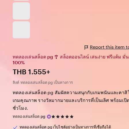
Report this item 
ทดลองเล่นสล็อต pg 🎐 สล็อตออนไลน์ เล่นง่าย ฟรีแต้ม ม
100%
Price:
THB 1.555+
ลิงค์ ทดลองเล่นสล็อต pg เป็นทางการ
ทดลองเล่นสล็อต pg สัมผัสความสนุกกับเกมพนันและคาสิโน
เกมคุณภาพ รางวัลมากมายและบริการที่เป็นเลิศ พร้อมเปิ
ชั่วโมง.
5
ทดลองเล่นสล็อต pg
out
of
ทดลองเล่นสล็อต pg เว็บไซต์อย่างเป็นทางการที่เชื่อถือได้