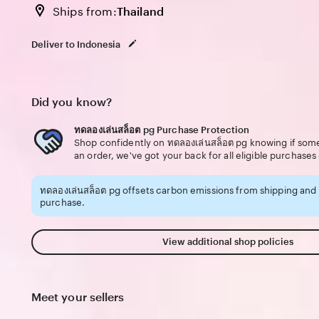
Ships from:
Thailand
Deliver to Indonesia
Did you know?
ทดลองเล่นสล็อต pg Purchase Protection
Shop confidently on ทดลองเล่นสล็อต pg knowing if som
an order, we've got your back for all eligible purchase
ทดลองเล่นสล็อต pg offsets carbon emissions from shipping and
purchase.
View additional shop policies
Meet your sellers