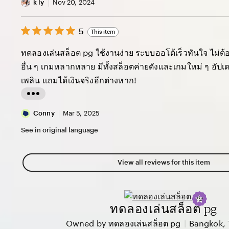
a
v
i
k ly
Nov 20, 2024
c
i
s
y
e
5
t
5
This item
out
T
w
i
of
ทดลองเล่นสล็อต pg ใช้งานง่าย ระบบออโต้เร็วทันใจ ไม่ต
5
h
b
n
stars
อื่น ๆ เกมหลากหลาย มีทั้งสล็อตค่ายดังและเกมใหม่ ๆ อัป
e
y
g
เพลิน แถมได้เงินจริงอีกต่างหาก!
w
L
r
a
e
L
u
v
i
Conny
Mar 5, 2025
r
i
s
See in original language
a
e
t
M
w
i
View all reviews for this item
a
b
n
r
y
g
i
k
r
ทดลองเล่นสล็อต pg
a
l
e
G
y
Owned by ทดลองเล่นสล็อต pg
|
Bangkok, 
v