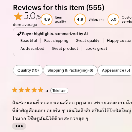
Reviews for this item (555)
5.0
/5
Item
Custo
4.9
4.9
5.0
Shipping
quality
servi
item average
Buyer highlights, summarized by AI
Beautiful
Fast shipping
Great quality
Happy custo
As described
Great product
Looks great
Filter
Quality (10)
Shipping & Packaging (6)
Appearance (5)
by
category
5
5
This item
out
of
ฉันชอบเล่นที่ ทดลองเล่นสล็อต pg มาก เพราะแต่ละเกมมี
5
stars
ที่สำคัญคือแตกบ่อยจริง ๆ! เล่นไม่ถึงสิบสปินก็ได้โบนัสให
ไวมาก ใช้ทรูมันนี่ได้ด้วย สะดวกสุด ๆ
L