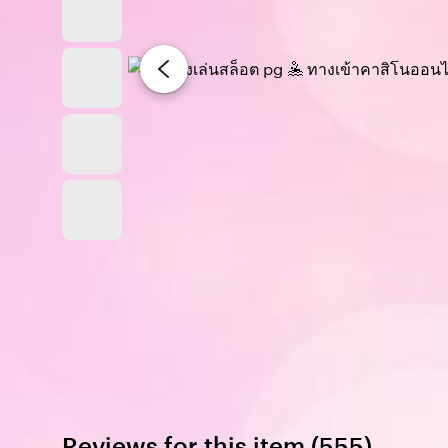
Reviews for this item (555)