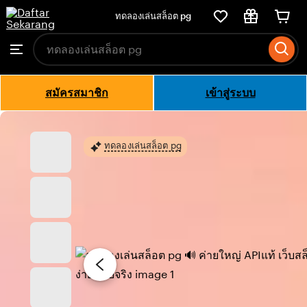
ทดลอง
ทดลองเล่นสล็อต pg
Skip
เล่น
to
Search
Browse
สล็อต
ontent
for
pg
items
or
สมัครสมาชิก
เข้าสู่ระบบ
shops
ทดลองเล่นสล็อต pg