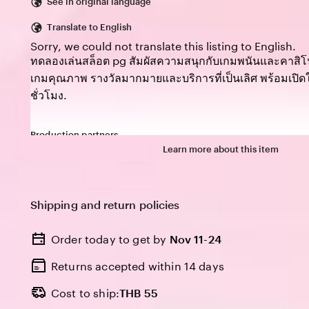
See in original language
Translate to English
Sorry, we could not translate this listing to English.
ทดลองเล่นสล็อต pg สัมผัสความสนุกกับเกมพนันและคาสิโนอ
เกมคุณภาพ รางวัลมากมายและบริการที่เป็นเลิศ พร้อมเปิด
ชั่วโมง.
Production partners
Learn more about this item
ทดลองเล่นสล็อต pg makes this item with help from
Paperworks, The Netherlands
View all
Shipping and return policies
Order today to get by
Nov 11-24
Returns accepted
within 14 days
Cost to ship:
THB
55