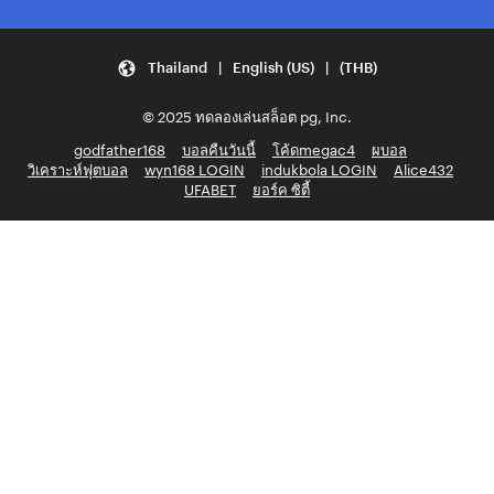
Thailand | English (US) | (THB)
© 2025 ทดลองเล่นสล็อต pg, Inc.
godfather168
บอลคืนวันนี้
โค้ดmegac4
ผบอล
วิเคราะห์ฟุตบอล
wyn168 LOGIN
indukbola LOGIN
Alice432
UFABET
ยอร์ค ซิตี้