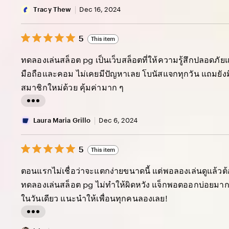
i
Tracy Thew
Dec 16, 2024
s
5
t
5
This item
out
i
of
ทดลองเล่นสล็อต pg เป็นเว็บสล็อตที่ให้ความรู้สึกปลอดภัยแล
5
n
stars
มือถือและคอม ไม่เคยมีปัญหาเลย โบนัสแจกทุกวัน แถมยัง
g
สมาชิกใหม่ด้วย คุ้มค่ามาก ๆ
r
e
L
v
i
Laura Maria Grillo
Dec 6, 2024
i
s
e
5
t
5
This item
out
w
i
of
ตอนแรกไม่เชื่อว่าจะแตกง่ายขนาดนี้ แต่พอลองเล่นดูแล้วต
5
b
n
stars
ทดลองเล่นสล็อต pg ไม่ทำให้ผิดหวัง แจ็กพอตออกบ่อยมาก 
y
g
ในวันเดียว แนะนำให้เพื่อนทุกคนลองเลย!
T
r
r
e
L