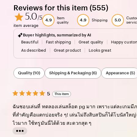
Reviews for this item (555)
5.0
/5
Item
Custo
4.9
4.9
5.0
Shipping
quality
servi
item average
Buyer highlights, summarized by AI
Beautiful
Fast shipping
Great quality
Happy custo
As described
Great product
Looks great
Filter
Quality (10)
Shipping & Packaging (6)
Appearance (5)
by
category
5
5
This item
out
of
ฉันชอบเล่นที่ ทดลองเล่นสล็อต pg มาก เพราะแต่ละเกมมี
5
stars
ที่สำคัญคือแตกบ่อยจริง ๆ! เล่นไม่ถึงสิบสปินก็ได้โบนัสให
ไวมาก ใช้ทรูมันนี่ได้ด้วย สะดวกสุด ๆ
L