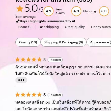
5.0
/5
Item
4.9
4.9
5.0
Shipping
quality
item average
Buyer highlights, summarized by AI
Beautiful
Fast shipping
Great quality
Happy cust
Filter
Quality (10)
Shipping & Packaging (6)
Appearance (
by
category
5
5
This item
out
ฉันชอบเล่นที่ ทดลองเล่นสล็อต pg มาก เพราะแต่ละเกมม
of
5
ไม่ถึงสิบสปินก็ได้โบนัสใหญ่แล้ว ระบบฝากถอนก็ไวมาก ใช
stars
L
i
5
5
This item
s
out
ทดลองเล่นสล็อต pg เป็นเว็บสล็อตที่ให้ความรู้สึกปลอด
of
t
5
เลย โบนัสแจกทุกวัน แถมยังมีโปรโมชั่นสำหรับสมาชิกให
i
stars