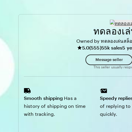
n
h
a
e
g
e
u
w
r
w
r
b
e
a
y
ทดลองเล่
v
M
k
i
Owned by ทดลองเล่นสล็
a
l
e
5.0
(555)
55k sales
5 ye
r
y
w
i
Message seller
b
a
This seller usually res
y
G
C
r
o
i
n
Smooth shipping
Has a
Speedy replie
l
n
history of shipping on time
of replying t
l
y
with tracking.
quickly.
o