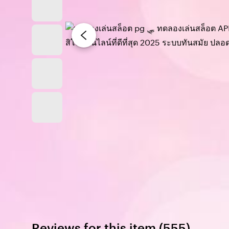
Reviews for this item (555)