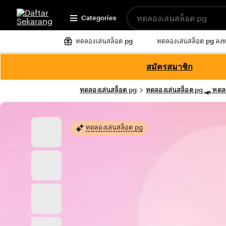
Skip
Search
ทดลอง
to
Categories
for
เล่น
Content
items
สล็อต
or
ทดลองเล่นสล็อต pg
ทดลองเล่นสล็อต pg ลงท
pg
shops
สมัครสมาชิก
ทดลองเล่นสล็อต pg
ทดลองเล่นสล็อต pg 🛷 ทดลอ
ทดลองเล่นสล็อต pg