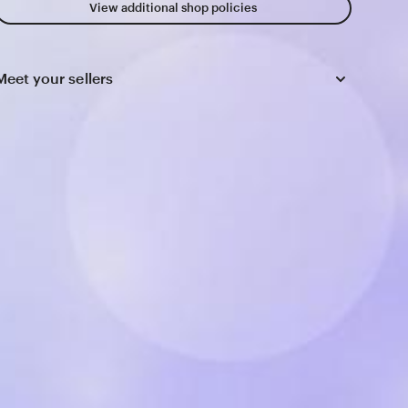
View additional shop policies
Meet your sellers