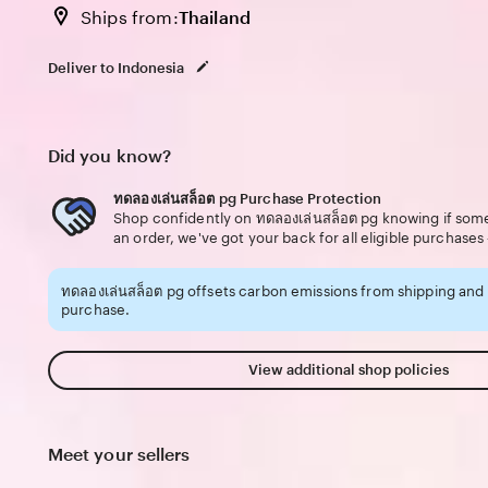
Ships from:
Thailand
Deliver to Indonesia
Did you know?
ทดลองเล่นสล็อต pg Purchase Protection
Shop confidently on ทดลองเล่นสล็อต pg knowing if som
an order, we've got your back for all eligible purchase
ทดลองเล่นสล็อต pg offsets carbon emissions from shipping and
purchase.
View additional shop policies
Meet your sellers