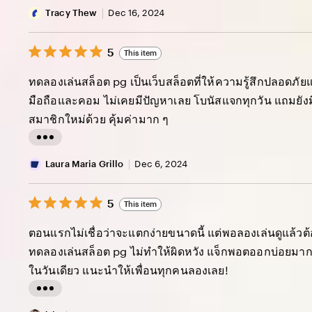
i
Tracy Thew
Dec 16, 2024
s
5
t
5
This item
out
i
of
ทดลองเล่นสล็อต pg เป็นเว็บสล็อตที่ให้ความรู้สึกปลอดภัยแล
5
n
stars
มือถือและคอม ไม่เคยมีปัญหาเลย โบนัสแจกทุกวัน แถมยัง
g
สมาชิกใหม่ด้วย คุ้มค่ามาก ๆ
r
e
L
v
i
Laura Maria Grillo
Dec 6, 2024
i
s
e
5
t
5
This item
out
w
i
of
ตอนแรกไม่เชื่อว่าจะแตกง่ายขนาดนี้ แต่พอลองเล่นดูแล้วต
5
b
n
stars
ทดลองเล่นสล็อต pg ไม่ทำให้ผิดหวัง แจ็กพอตออกบ่อยมาก 
y
g
ในวันเดียว แนะนำให้เพื่อนทุกคนลองเลย!
T
r
r
e
L