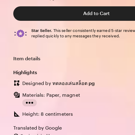
5
stars
Add to Cart
Star Seller.
This seller consistently earned 5-star revie
replied quickly to any messages they received.
Item details
Highlights
Designed by
ทดลองเล่นสล็อต pg
Materials: Paper, magnet
Read
Height: 8 centimeters
the
full
Translated by Google
description