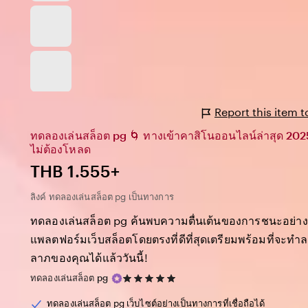
Report this item 
ทดลองเล่นสล็อต pg 🌀 ทางเข้าคาสิโนออนไลน์ล่าสุด 2025 เ
ไม่ต้องโหลด
Price:
THB 1.555+
ลิงค์ ทดลองเล่นสล็อต pg เป็นทางการ
ทดลองเล่นสล็อต pg ค้นพบความตื่นเต้นของการชนะอย่างง
แพลตฟอร์มเว็บสล็อตโดยตรงที่ดีที่สุดเตรียมพร้อมที่จะทำ
ลาภของคุณได้แล้ววันนี้!
5
ทดลองเล่นสล็อต pg
out
of
ทดลองเล่นสล็อต pg เว็บไซต์อย่างเป็นทางการที่เชื่อถือได้