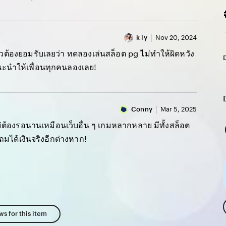
k ly
Nov 20, 2024
วต้องยอมรับเลยว่า ทดลองเล่นสล็อต pg ไม่ทำให้ผิดหวัง
D
นะนำให้เพื่อนทุกคนลองเลย!
Conny
Mar 5, 2025
่ต้องรอนานเหมือนเว็บอื่น ๆ เกมหลากหลาย มีทั้งสล็อต
มได้เงินจริงอีกต่างหาก!
ws for this item