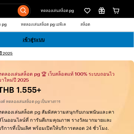
ทดลองเล่นสล็อต pg
ต pg
ทดลองเล่นสล็อต pg เอพีเค
สล็อต
เข้าสู่ระบบ
ปี 2025
ทดลองเล่นสล็อต pg 🏆 เว็บสล็อตแท้ 100% ระบบถอนไว
มาใหม่ปี 2025
Price:
THB 1.555+
ิงค์ ทดลองเล่นสล็อต pg เป็นทางการ
ทดลองเล่นสล็อต pg สัมผัสความสนุกกับเกมพนันและคา
สิโนออนไลน์ที่ การันตีเกมคุณภาพ รางวัลมากมายและ
บริการที่เป็นเลิศ พร้อมเปิดให้บริการตลอด 24 ชั่วโมง.