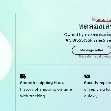
n
h
a
e
g
e
u
w
r
w
r
b
e
a
y
ทดลองเล่
v
M
k
i
Owned by ทดลองเล่นสล็
a
l
e
5.0
(555)
55k sales
5 ye
r
y
w
i
Message seller
b
a
This seller usually res
y
G
C
r
o
i
n
Smooth shipping
Has a
Speedy replie
l
n
history of shipping on time
of replying t
l
y
with tracking.
quickly.
o