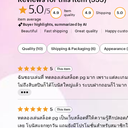
5.0
/5
Item
4.9
4.9
5.0
Shipping
quality
item average
Buyer highlights, summarized by AI
Beautiful
Fast shipping
Great quality
Happy cust
Filter
Quality (10)
Shipping & Packaging (6)
Appearance (
by
category
5
5
This item
out
ฉันชอบเล่นที่ ทดลองเล่นสล็อต pg มาก เพราะแต่ละเกมม
of
5
ไม่ถึงสิบสปินก็ได้โบนัสใหญ่แล้ว ระบบฝากถอนก็ไวมาก ใช
stars
L
i
5
5
This item
s
out
ทดลองเล่นสล็อต pg เป็นเว็บสล็อตที่ให้ความรู้สึกปลอด
of
t
5
เลย โบนัสแจกทุกวัน แถมยังมีโปรโมชั่นสำหรับสมาชิกให
i
stars