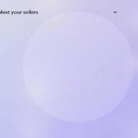
Meet your sellers