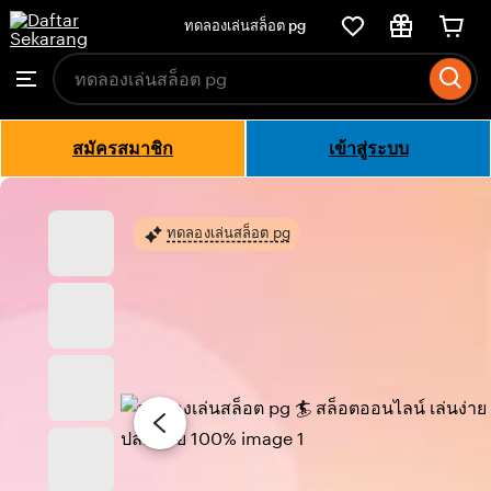
ทดลอง
ทดลองเล่นสล็อต pg
Skip
เล่น
to
Search
Browse
สล็อต
ontent
for
pg
items
or
สมัครสมาชิก
เข้าสู่ระบบ
shops
ทดลองเล่นสล็อต pg