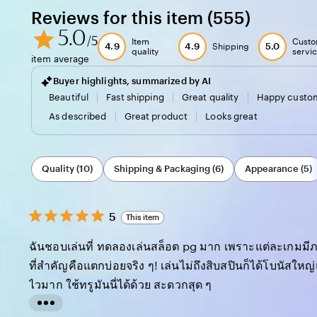
Reviews for this item (555)
5.0
/5
Item
Custo
4.9
4.9
5.0
Shipping
quality
servi
item average
Buyer highlights, summarized by AI
Beautiful
Fast shipping
Great quality
Happy custo
As described
Great product
Looks great
Filter
Quality (10)
Shipping & Packaging (6)
Appearance (5)
by
category
5
5
This item
out
of
ฉันชอบเล่นที่ ทดลองเล่นสล็อต pg มาก เพราะแต่ละเกมมี
5
stars
ที่สำคัญคือแตกบ่อยจริง ๆ! เล่นไม่ถึงสิบสปินก็ได้โบนัสให
ไวมาก ใช้ทรูมันนี่ได้ด้วย สะดวกสุด ๆ
L