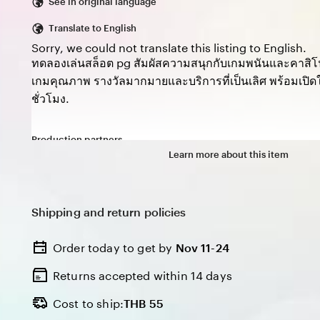
See in original language
Translate to English
Sorry, we could not translate this listing to English.
ทดลองเล่นสล็อต pg สัมผัสความสนุกกับเกมพนันและคาสิโนอ
เกมคุณภาพ รางวัลมากมายและบริการที่เป็นเลิศ พร้อมเปิด
ชั่วโมง.
Production partners
Learn more about this item
ทดลองเล่นสล็อต pg makes this item with help from
Paperworks, The Netherlands
View all
Shipping and return policies
Order today to get by
Nov 11-24
Returns accepted
within 14 days
Cost to ship:
THB
55