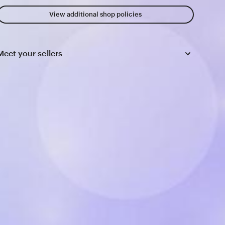
View additional shop policies
Meet your sellers