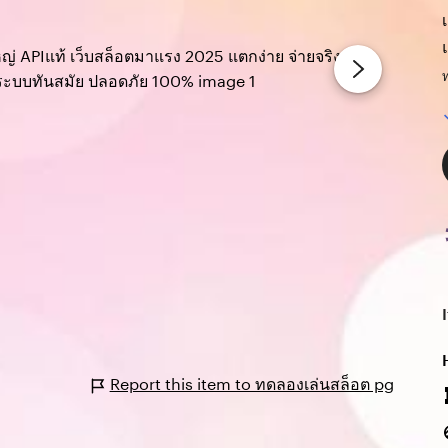
Report this item to ทดลองเล่นสล็อต pg