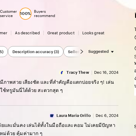
Customer
Buyers
100%
service
recommend
omer
As described
Great product
Looks great
Suggested
5)
Description accuracy (3)
Seller service (2)
Sizing & Fit (1)
Tracy Thew
Dec 16, 2024
ีภาพสวย เสียงชัด และที่สำคัญคือแตกบ่อยจริง ๆ! เล่น
้ทรูมันนี่ได้ด้วย สะดวกสุด ๆ
Laura Maria Grillo
Dec 6, 2024
ภัยและมั่นคง เล่นได้ทั้งในมือถือและคอม ไม่เคยมีปัญหา
ม่ด้วย คุ้มค่ามาก ๆ