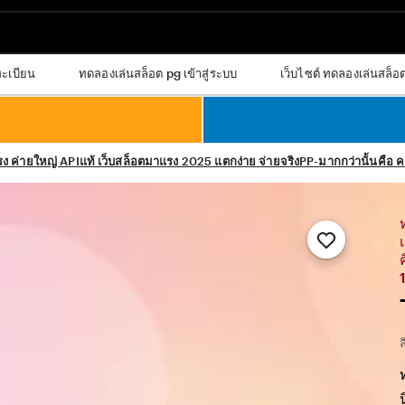
ะเบียน
ทดลองเล่นสล็อต pg เข้าสู่ระบบ
เว็บไซต์ ทดลองเล่นสล็อ
รง ค่ายใหญ่ APIแท้ เว็บสล็อตมาแรง 2025 แตกง่าย จ่ายจริงPP-มากกว่านั้นคือ 
Add
to
Favorites
ล