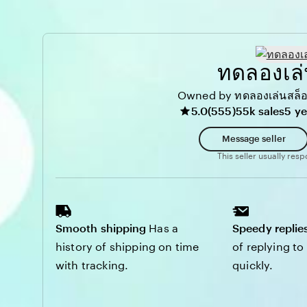
n
h
a
e
g
e
u
w
r
w
r
b
e
a
y
ทดลองเล่
v
M
k
i
Owned by ทดลองเล่นสล็
a
l
e
5.0
(555)
55k sales
5 ye
r
y
w
i
Message seller
b
a
This seller usually res
y
G
C
r
o
i
n
Smooth shipping
Has a
Speedy replie
l
n
history of shipping on time
of replying t
l
y
with tracking.
quickly.
o