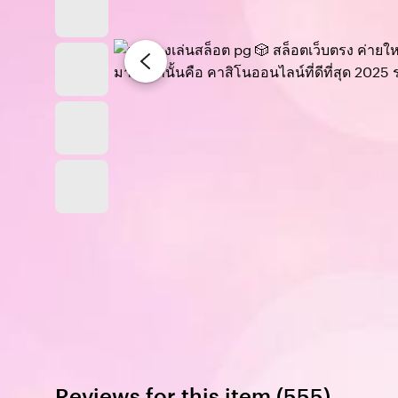
Reviews for this item (555)