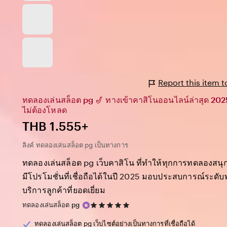
Report this item 
ทดลองเล่นสล็อต pg 🎷 ทางเข้าคาสิโนออนไลน์ล่าสุด 2025 เ
ไม่ต้องโหลด
Price:
THB 1.555+
ลิงค์ ทดลองเล่นสล็อต pg เป็นทางการ
ทดลองเล่นสล็อต pg เว็บคาสิโน ที่ทำให้ทุกการทดลองสนุก
มีโปรโมชั่นที่เชื่อถือได้ในปี 2025 มอบประสบการณ์ระดับ
บริการลูกค้าที่ยอดเยี่ยม
5
ทดลองเล่นสล็อต pg
out
of
ทดลองเล่นสล็อต pg เว็บไซต์อย่างเป็นทางการที่เชื่อถือได้