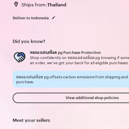
Ships from:
Thailand
Deliver to Indonesia
Did you know?
ทดลองเล่นสล็อต pg Purchase Protection
Shop confidently on ทดลองเล่นสล็อต pg knowing if som
an order, we've got your back for all eligible purchase
ทดลองเล่นสล็อต pg offsets carbon emissions from shipping and
purchase.
View additional shop policies
Meet your sellers