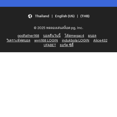
Thailand | English (US) | (THB)
© 2025 ทดลองเล่นสล็อต pg, Inc.
godfather168
บอลคืนวันนี้
โค้ดmegac4
ผบอล
วิเคราะห์ฟุตบอล
wyn168 LOGIN
indukbola LOGIN
Alice432
UFABET
ยอร์ค ซิตี้