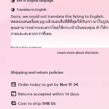
See in original language
Translate to English
Sorry, we could not translate this listing to English.
ทดลองเล่นสล็อต pg แล้วมอบสิ่งที่ดีที่สุดให้กับเรา มาในรู
คุณสามารถฝากและฝากโดยใช้กระเป๋าเงินของคุณ ทำให้ก
ง่ายและสะดวกกว่าที่เคย
Production partners
Learn more about this item
ทดลองเล่นสล็อต pg makes this item with help from
Paperworks, The Netherlands
View all
Shipping and return policies
Order today to get by
Nov 11-24
Returns accepted
within 14 days
Cost to ship:
THB
55