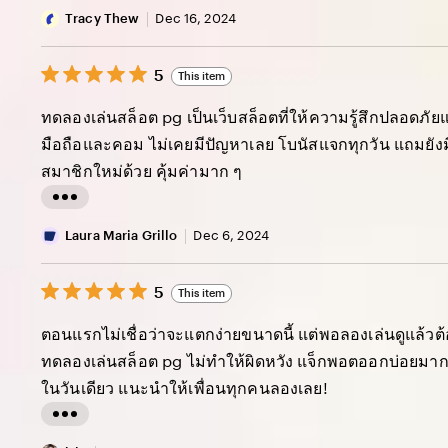
i
Tracy Thew
Dec 16, 2024
s
5
t
5
This item
out
i
of
ทดลองเล่นสล็อต pg เป็นเว็บสล็อตที่ให้ความรู้สึกปลอดภัยแล
5
n
stars
มือถือและคอม ไม่เคยมีปัญหาเลย โบนัสแจกทุกวัน แถมยัง
g
สมาชิกใหม่ด้วย คุ้มค่ามาก ๆ
r
e
L
v
i
Laura Maria Grillo
Dec 6, 2024
i
s
e
5
t
5
This item
out
w
i
of
ตอนแรกไม่เชื่อว่าจะแตกง่ายขนาดนี้ แต่พอลองเล่นดูแล้วต
5
b
n
stars
ทดลองเล่นสล็อต pg ไม่ทำให้ผิดหวัง แจ็กพอตออกบ่อยมาก 
y
g
ในวันเดียว แนะนำให้เพื่อนทุกคนลองเลย!
T
r
r
e
L