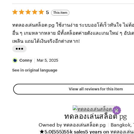
c
i
s
y
e
5
t
5
This item
out
T
w
i
of
ทดลองเล่นสล็อต pg ใช้งานง่าย ระบบออโต้เร็วทันใจ ไม่ต
5
h
b
n
stars
อื่น ๆ เกมหลากหลาย มีทั้งสล็อตค่ายดังและเกมใหม่ ๆ อัป
e
y
g
เพลิน แถมได้เงินจริงอีกต่างหาก!
w
L
r
a
e
L
u
v
i
Conny
Mar 5, 2025
r
i
s
See in original language
a
e
t
M
w
i
View all reviews for this item
a
b
n
r
y
g
i
k
r
ทดลองเล่นสล็อต pg
a
l
e
G
y
Owned by ทดลองเล่นสล็อต pg
|
Bangkok, 
v
5.0
(555)
55k sales
5 years on ทดลองเล่น
r
i