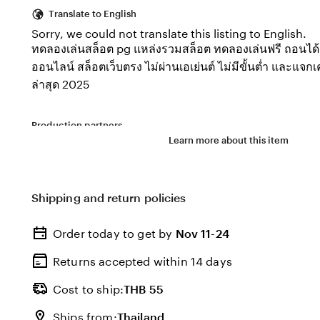
Translate to English
Sorry, we could not translate this listing to English.
ทดลองเล่นสล็อต pg แหล่งรวมสล็อต ทดลองเล่นฟรี ถอนได้
ออนไลน์ สล็อตเว็บตรง ไม่ผ่านเอเย่นต์ ไม่มีขั้นต่ำ และแจกเ
ล่าสุด 2025
Production partners
Learn more about this item
ทดลองเล่นสล็อต pg makes this item with help from
Paperworks, The Netherlands
View all
Shipping and return policies
Order today to get by
Nov 11-24
Returns accepted
within 14 days
Cost to ship:
THB
55
Ships from:
Thailand