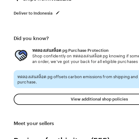
Deliver to Indonesia
Did you know?
ทดลองเล่นสล็อต pg Purchase Protection
Shop confidently on ทดลองเล่นสล็อต pg knowing if som
an order, we've got your back for all eligible purchase
ทดลองเล่นสล็อต pg offsets carbon emissions from shipping and
purchase.
View additional shop policies
Meet your sellers