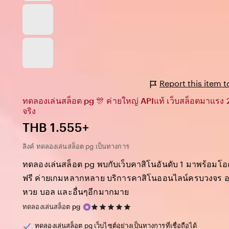
Report this item 
ทดลองเล่นสล็อต pg 🎊 ค่ายใหญ่ APIแท้ เว็บสล็อตมาแรง 
จริง
Price:
THB 1.555+
ลิงค์ ทดลองเล่นสล็อต pg เป็นทางการ
ทดลองเล่นสล็อต pg พบกับเว็บคาสิโนอันดับ 1 มาพร้อมโ
ฟรี ค่ายเกมหลากหลาย บริการคาสิโนออนไลน์ครบวงจร อา
หวย บอล และอื่นๆอีกมากมาย
5
ทดลองเล่นสล็อต pg
out
of
ทดลองเล่นสล็อต pg เว็บไซต์อย่างเป็นทางการที่เชื่อถือได้