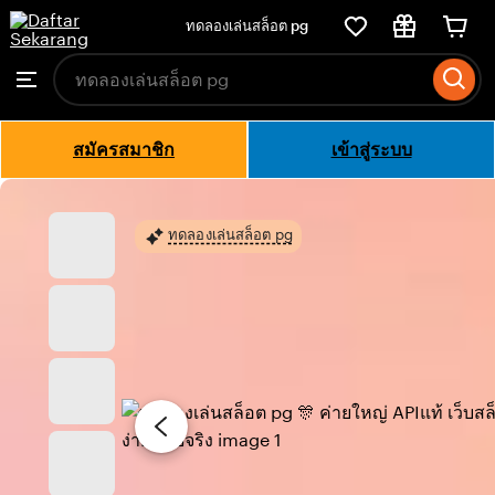
ทดลอง
ทดลองเล่นสล็อต pg
Skip
เล่น
to
Search
Browse
สล็อต
ontent
for
pg
items
or
สมัครสมาชิก
เข้าสู่ระบบ
shops
ทดลองเล่นสล็อต pg