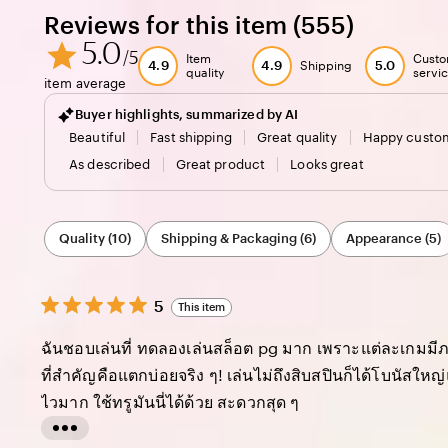
Reviews for this item (555)
5.0
/5
Item
Custo
4.9
4.9
5.0
Shipping
quality
servi
item average
Buyer highlights, summarized by AI
Beautiful
Fast shipping
Great quality
Happy custo
As described
Great product
Looks great
Filter
Quality (10)
Shipping & Packaging (6)
Appearance (5)
by
category
5
5
This item
out
of
ฉันชอบเล่นที่ ทดลองเล่นสล็อต pg มาก เพราะแต่ละเกมมี
5
stars
ที่สำคัญคือแตกบ่อยจริง ๆ! เล่นไม่ถึงสิบสปินก็ได้โบนัสให
ไวมาก ใช้ทรูมันนี่ได้ด้วย สะดวกสุด ๆ
L