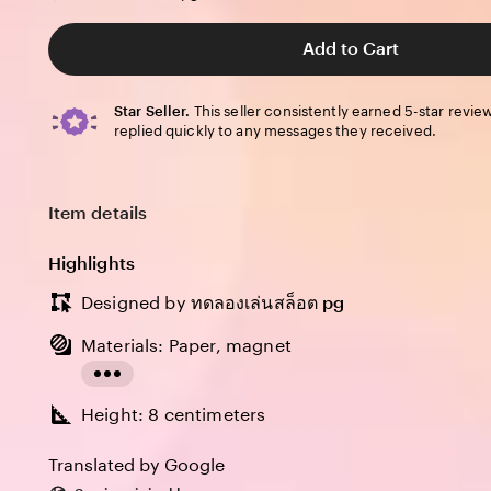
5
stars
Add to Cart
Star Seller.
This seller consistently earned 5-star revie
replied quickly to any messages they received.
Item details
Highlights
Designed by
ทดลองเล่นสล็อต pg
Materials: Paper, magnet
Read
Height: 8 centimeters
the
full
Translated by Google
description