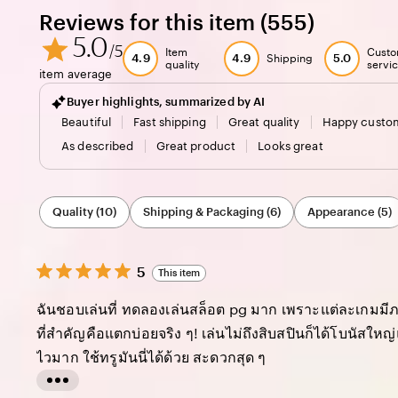
Reviews for this item (555)
5.0
/5
Item
Custo
4.9
4.9
5.0
Shipping
quality
servi
item average
Buyer highlights, summarized by AI
Beautiful
Fast shipping
Great quality
Happy custo
As described
Great product
Looks great
Filter
Quality (10)
Shipping & Packaging (6)
Appearance (5)
by
category
5
5
This item
out
of
ฉันชอบเล่นที่ ทดลองเล่นสล็อต pg มาก เพราะแต่ละเกมมี
5
stars
ที่สำคัญคือแตกบ่อยจริง ๆ! เล่นไม่ถึงสิบสปินก็ได้โบนัสให
ไวมาก ใช้ทรูมันนี่ได้ด้วย สะดวกสุด ๆ
L