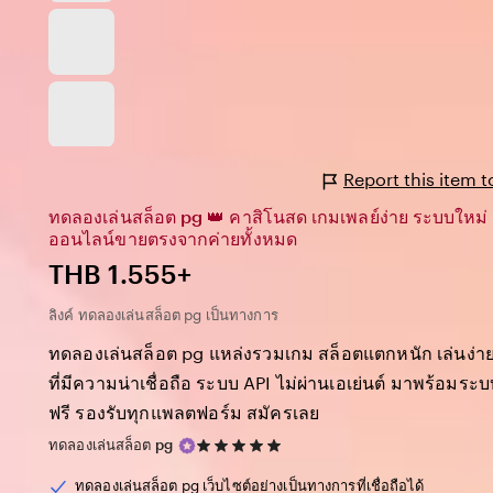
Report this item 
ทดลองเล่นสล็อต pg 👑 คาสิโนสด เกมเพลย์ง่าย ระบบใหม่ 
ออนไลน์ขายตรงจากค่ายทั้งหมด
Price:
THB 1.555+
ลิงค์ ทดลองเล่นสล็อต pg เป็นทางการ
ทดลองเล่นสล็อต pg แหล่งรวมเกม สล็อตแตกหนัก เล่นง่าย ไ
ที่มีความน่าเชื่อถือ ระบบ API ไม่ผ่านเอเย่นต์ มาพร้อมร
ฟรี รองรับทุกแพลตฟอร์ม สมัครเลย
5
ทดลองเล่นสล็อต pg
out
of
ทดลองเล่นสล็อต pg เว็บไซต์อย่างเป็นทางการที่เชื่อถือได้