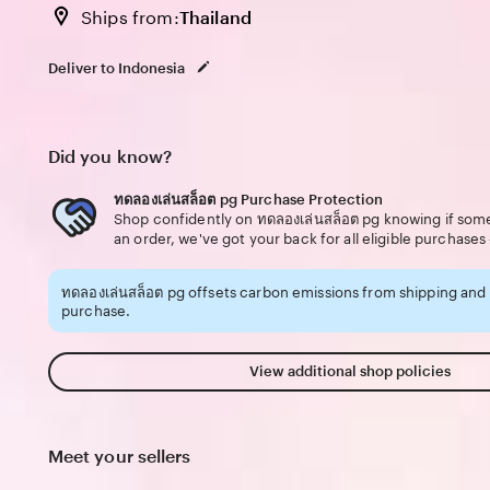
Ships from:
Thailand
Deliver to Indonesia
Did you know?
ทดลองเล่นสล็อต pg Purchase Protection
Shop confidently on ทดลองเล่นสล็อต pg knowing if som
an order, we've got your back for all eligible purchase
ทดลองเล่นสล็อต pg offsets carbon emissions from shipping and
purchase.
View additional shop policies
Meet your sellers