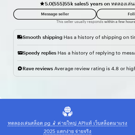
5.0
(555)
55k sales
5 years on ทดลองเล่น
r
i
i
e
Message seller
Fol
l
w
This seller usually responds
within a few hours
l
b
o
Smooth shipping
Has a history of shipping on t
y
C
Speedy replies
Has a history of replying to mess
o
n
Rave reviews
Average review rating is 4.8 or hig
n
y
ทดลองเล่นสล็อต pg 🤾 ค่ายใหญ่ APIแท้ เว็บสล็อตมาแรง
2025 แตกง่าย จ่ายจริง