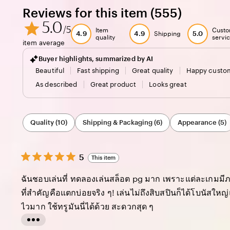
Reviews for this item (555)
5.0
/5
Item
Custo
4.9
4.9
5.0
Shipping
quality
servi
item average
Buyer highlights, summarized by AI
Beautiful
Fast shipping
Great quality
Happy custo
As described
Great product
Looks great
Filter
Quality (10)
Shipping & Packaging (6)
Appearance (5)
by
category
5
5
This item
out
of
ฉันชอบเล่นที่ ทดลองเล่นสล็อต pg มาก เพราะแต่ละเกมมี
5
stars
ที่สำคัญคือแตกบ่อยจริง ๆ! เล่นไม่ถึงสิบสปินก็ได้โบนัสให
ไวมาก ใช้ทรูมันนี่ได้ด้วย สะดวกสุด ๆ
L