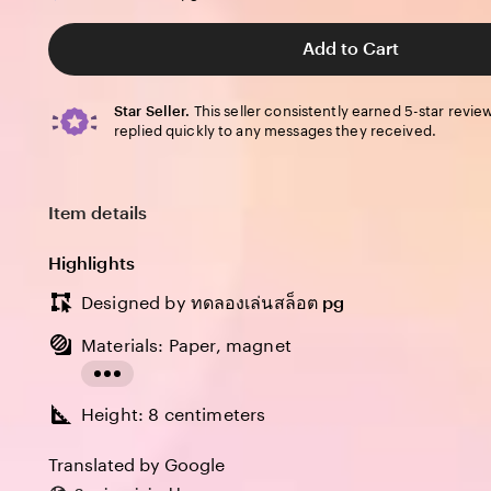
5
stars
Add to Cart
Star Seller.
This seller consistently earned 5-star revie
replied quickly to any messages they received.
Item details
Highlights
Designed by
ทดลองเล่นสล็อต pg
Materials: Paper, magnet
Read
Height: 8 centimeters
the
full
Translated by Google
description