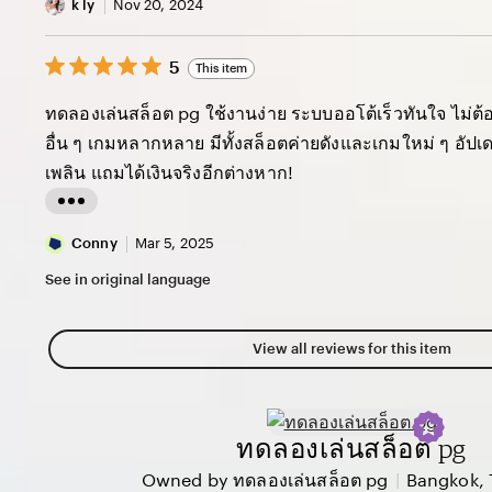
a
v
i
k ly
Nov 20, 2024
c
i
s
y
e
5
t
5
This item
out
T
w
i
of
ทดลองเล่นสล็อต pg ใช้งานง่าย ระบบออโต้เร็วทันใจ ไม่ต
5
h
b
n
stars
อื่น ๆ เกมหลากหลาย มีทั้งสล็อตค่ายดังและเกมใหม่ ๆ อัป
e
y
g
เพลิน แถมได้เงินจริงอีกต่างหาก!
w
L
r
a
e
L
u
v
i
Conny
Mar 5, 2025
r
i
s
See in original language
a
e
t
M
w
i
View all reviews for this item
a
b
n
r
y
g
i
k
r
ทดลองเล่นสล็อต pg
a
l
e
G
y
Owned by ทดลองเล่นสล็อต pg
|
Bangkok, 
v