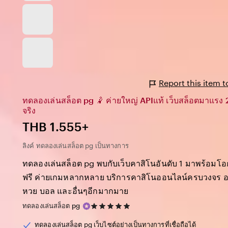
Report this item 
ทดลองเล่นสล็อต pg 🤾 ค่ายใหญ่ APIแท้ เว็บสล็อตมาแรง 
จริง
Price:
THB 1.555+
ลิงค์ ทดลองเล่นสล็อต pg เป็นทางการ
ทดลองเล่นสล็อต pg พบกับเว็บคาสิโนอันดับ 1 มาพร้อมโ
ฟรี ค่ายเกมหลากหลาย บริการคาสิโนออนไลน์ครบวงจร อา
หวย บอล และอื่นๆอีกมากมาย
5
ทดลองเล่นสล็อต pg
out
of
ทดลองเล่นสล็อต pg เว็บไซต์อย่างเป็นทางการที่เชื่อถือได้