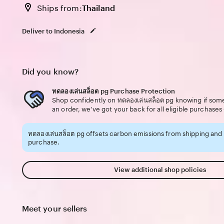
Ships from:
Thailand
Deliver to Indonesia
Did you know?
ทดลองเล่นสล็อต pg Purchase Protection
Shop confidently on ทดลองเล่นสล็อต pg knowing if som
an order, we've got your back for all eligible purchase
ทดลองเล่นสล็อต pg offsets carbon emissions from shipping and
purchase.
View additional shop policies
Meet your sellers