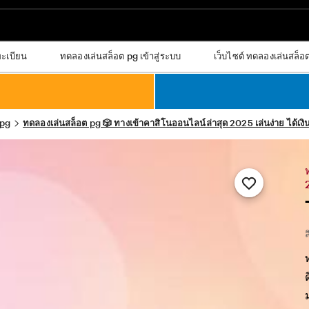
ะเบียน
ทดลองเล่นสล็อต pg เข้าสู่ระบบ
เว็บไซต์ ทดลองเล่นสล็อ
 pg
ทดลองเล่นสล็อต pg 🎲 ทางเข้าคาสิโนออนไลน์ล่าสุด 2025 เล่นง่าย ได้เงิ
Add
to
Favorites
ล