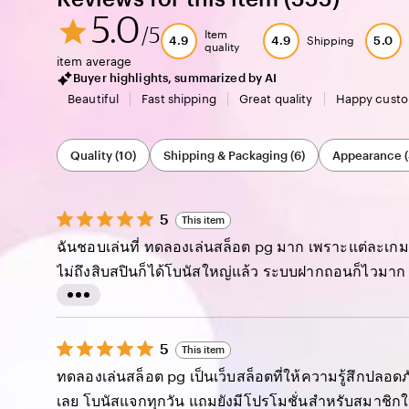
5.0
/5
Item
4.9
4.9
5.0
Shipping
quality
item average
Buyer highlights, summarized by AI
Beautiful
Fast shipping
Great quality
Happy cust
Filter
Quality (10)
Shipping & Packaging (6)
Appearance (
by
category
5
5
This item
out
ฉันชอบเล่นที่ ทดลองเล่นสล็อต pg มาก เพราะแต่ละเกมม
of
5
ไม่ถึงสิบสปินก็ได้โบนัสใหญ่แล้ว ระบบฝากถอนก็ไวมาก ใช
stars
L
i
5
5
This item
s
out
ทดลองเล่นสล็อต pg เป็นเว็บสล็อตที่ให้ความรู้สึกปลอด
of
t
5
เลย โบนัสแจกทุกวัน แถมยังมีโปรโมชั่นสำหรับสมาชิกให
i
stars