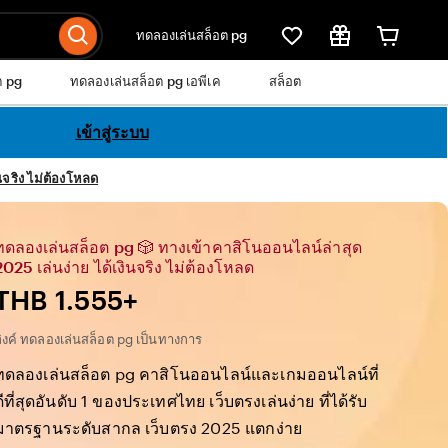
ทดลองเล่นสล็อต pg
ต pg
ทดลองเล่นสล็อต pg เอพีเค
สล็อต
เข้าสู่ระบบ
นจริง ไม่ต้องโหลด
ทดลองเล่นสล็อต pg 🎲 ทางเข้าคาสิโนออนไลน์ล่าสุด
2025 เล่นง่าย ได้เงินจริง ไม่ต้องโหลด
Price:
THB 1.555+
ิงค์ ทดลองเล่นสล็อต pg เป็นทางการ
ทดลองเล่นสล็อต pg คาสิโนออนไลน์และเกมออนไลน์ที่
ดีที่สุดอันดับ 1 ของประเทศไทย เว็บตรงเล่นง่าย ที่ได้รับ
มาตรฐานระดับสากล เว็บตรง 2025 แตกง่าย