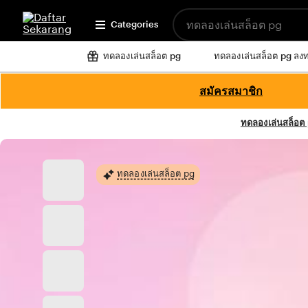
Skip
Search
ทดลอง
to
Categories
for
เล่น
Content
items
สล็อต
or
ทดลองเล่นสล็อต pg
ทดลองเล่นสล็อต pg ลงท
pg
shops
สมัครสมาชิก
ทดลองเล่นสล็อต
ทดลองเล่นสล็อต pg