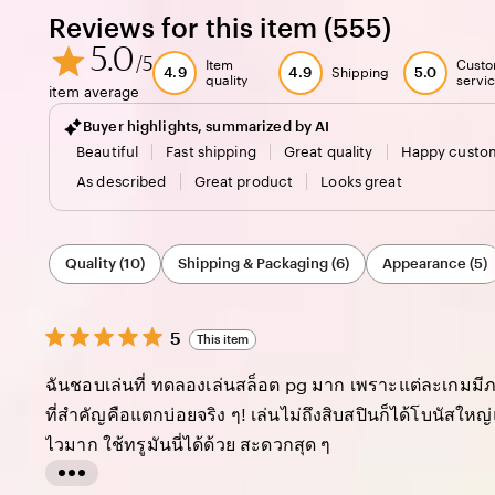
Reviews for this item (555)
5.0
/5
Item
Custo
4.9
4.9
5.0
Shipping
quality
servi
item average
Buyer highlights, summarized by AI
Beautiful
Fast shipping
Great quality
Happy custo
As described
Great product
Looks great
Filter
Quality (10)
Shipping & Packaging (6)
Appearance (5)
by
category
5
5
This item
out
of
ฉันชอบเล่นที่ ทดลองเล่นสล็อต pg มาก เพราะแต่ละเกมมี
5
stars
ที่สำคัญคือแตกบ่อยจริง ๆ! เล่นไม่ถึงสิบสปินก็ได้โบนัสให
ไวมาก ใช้ทรูมันนี่ได้ด้วย สะดวกสุด ๆ
L