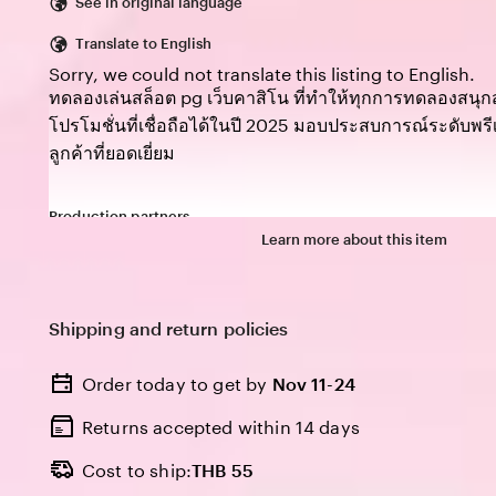
See in original language
Translate to English
Sorry, we could not translate this listing to English.
ทดลองเล่นสล็อต pg เว็บคาสิโน ที่ทำให้ทุกการทดลองสนุกส
โปรโมชั่นที่เชื่อถือได้ในปี 2025 มอบประสบการณ์ระดับพรี
ลูกค้าที่ยอดเยี่ยม
Production partners
Learn more about this item
ทดลองเล่นสล็อต pg makes this item with help from
Paperworks, The Netherlands
View all
Shipping and return policies
Order today to get by
Nov 11-24
Returns accepted
within 14 days
Cost to ship:
THB
55