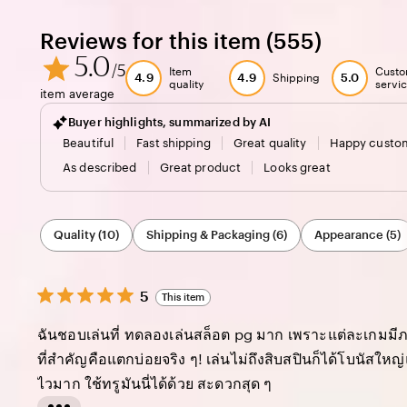
Reviews for this item (555)
5.0
/5
Item
Custo
4.9
4.9
5.0
Shipping
quality
servi
item average
Buyer highlights, summarized by AI
Beautiful
Fast shipping
Great quality
Happy custo
As described
Great product
Looks great
Filter
Quality (10)
Shipping & Packaging (6)
Appearance (5)
by
category
5
5
This item
out
of
ฉันชอบเล่นที่ ทดลองเล่นสล็อต pg มาก เพราะแต่ละเกมมี
5
stars
ที่สำคัญคือแตกบ่อยจริง ๆ! เล่นไม่ถึงสิบสปินก็ได้โบนัสให
ไวมาก ใช้ทรูมันนี่ได้ด้วย สะดวกสุด ๆ