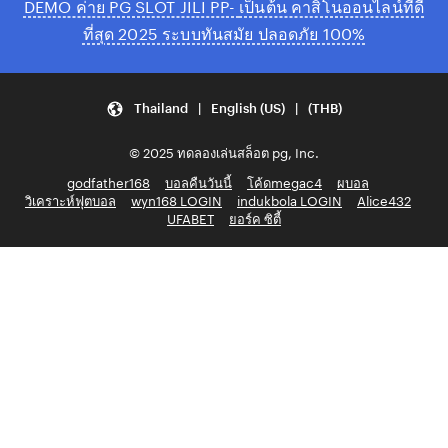
DEMO ค่าย PG SLOT JILI PP- เป็นต้น คาสิโนออนไลน์ที่ดี
ที่สุด 2025 ระบบทันสมัย ปลอดภัย 100%
Thailand | English (US) | (THB)
© 2025 ทดลองเล่นสล็อต pg, Inc.
godfather168
บอลคืนวันนี้
โค้ดmegac4
ผบอล
วิเคราะห์ฟุตบอล
wyn168 LOGIN
indukbola LOGIN
Alice432
UFABET
ยอร์ค ซิตี้