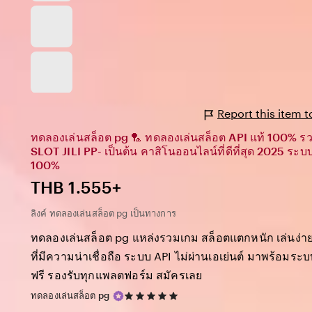
Report this item 
ทดลองเล่นสล็อต pg 🏸 ทดลองเล่นสล็อต API แท้ 100% 
SLOT JILI PP- เป็นต้น คาสิโนออนไลน์ที่ดีที่สุด 2025 ระ
100%
Price:
THB 1.555+
ลิงค์ ทดลองเล่นสล็อต pg เป็นทางการ
ทดลองเล่นสล็อต pg แหล่งรวมเกม สล็อตแตกหนัก เล่นง่าย ไ
ที่มีความน่าเชื่อถือ ระบบ API ไม่ผ่านเอเย่นต์ มาพร้อมร
ฟรี รองรับทุกแพลตฟอร์ม สมัครเลย
5
ทดลองเล่นสล็อต pg
out