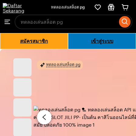
ทดลอง
ทดลองเล่นสล็อต pg
Skip
เล่น
to
Search
Browse
สล็อต
ontent
for
pg
items
or
สมัครสมาชิก
เข้าสู่ระบบ
shops
ทดลองเล่นสล็อต pg