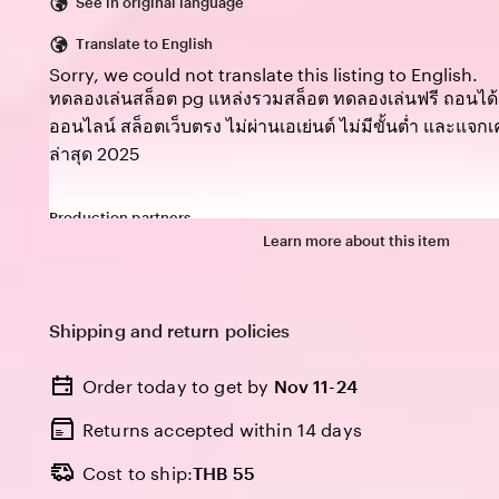
See in original language
Translate to English
Sorry, we could not translate this listing to English.
ทดลองเล่นสล็อต pg แหล่งรวมสล็อต ทดลองเล่นฟรี ถอนได้
ออนไลน์ สล็อตเว็บตรง ไม่ผ่านเอเย่นต์ ไม่มีขั้นต่ำ และแจกเ
ล่าสุด 2025
Production partners
Learn more about this item
ทดลองเล่นสล็อต pg makes this item with help from
Paperworks, The Netherlands
View all
Shipping and return policies
Order today to get by
Nov 11-24
Returns accepted
within 14 days
Cost to ship:
THB
55