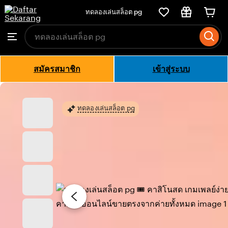
ทดลอง
ทดลองเล่นสล็อต pg
Skip
เล่น
to
Search
Browse
สล็อต
ontent
for
pg
items
or
สมัครสมาชิก
เข้าสู่ระบบ
shops
ทดลองเล่นสล็อต pg