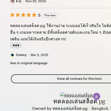
a
v
i
k ly
Nov 20, 2024
c
i
s
y
e
5
t
5
This item
out
T
w
i
of
ทดลองเล่นสล็อต pg ใช้งานง่าย ระบบออโต้เร็วทันใจ ไม่ต
5
h
b
n
stars
อื่น ๆ เกมหลากหลาย มีทั้งสล็อตค่ายดังและเกมใหม่ ๆ อัป
e
y
g
เพลิน แถมได้เงินจริงอีกต่างหาก!
w
L
r
a
e
L
u
v
i
Conny
Mar 5, 2025
r
i
s
See in original language
a
e
t
M
w
i
View all reviews for this item
a
b
n
r
y
g
i
k
r
ทดลองเล่นสล็อต pg
a
l
e
G
y
Owned by ทดลองเล่นสล็อต pg
|
Bangkok, 
v