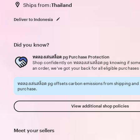
Ships from:
Thailand
Deliver to Indonesia
Did you know?
ทดลองเล่นสล็อต pg Purchase Protection
Shop confidently on ทดลองเล่นสล็อต pg knowing if som
an order, we've got your back for all eligible purchase
ทดลองเล่นสล็อต pg offsets carbon emissions from shipping and
purchase.
View additional shop policies
Meet your sellers