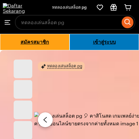
ทดลอง
ทดลองเล่นสล็อต pg
Skip
เล่น
to
Search
Browse
สล็อต
ontent
for
pg
items
or
สมัครสมาชิก
เข้าสู่ระบบ
shops
ทดลองเล่นสล็อต pg