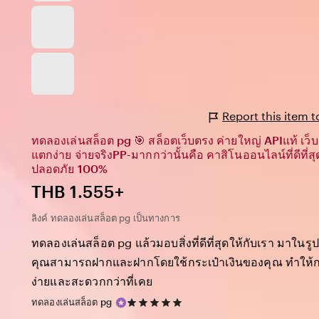
Report this item 
ทดลองเล่นสล็อต pg 🎯 สล็อตเว็บตรง ค่ายใหญ่ APIแท้ เว
แตกง่าย จ่ายจริงPP-มากกว่านั้นคือ คาสิโนออนไลน์ที่ดีที่
ปลอดภัย 100%
Price:
THB 1.555+
ลิงค์ ทดลองเล่นสล็อต pg เป็นทางการ
ทดลองเล่นสล็อต pg แล้วมอบสิ่งที่ดีที่สุดให้กับเรา มาในร
คุณสามารถฝากและฝากโดยใช้กระเป๋าเงินของคุณ ทำให้
ง่ายและสะดวกกว่าที่เคย
5
ทดลองเล่นสล็อต pg
out