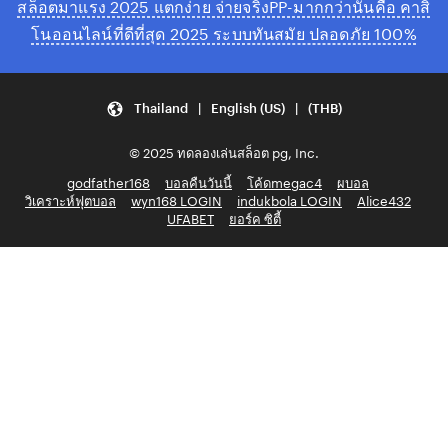
สล็อตมาแรง 2025 แตกง่าย จ่ายจริงPP-มากกว่านั้นคือ คาสิ
โนออนไลน์ที่ดีที่สุด 2025 ระบบทันสมัย ปลอดภัย 100%
Thailand | English (US) | (THB)
© 2025 ทดลองเล่นสล็อต pg, Inc.
godfather168
บอลคืนวันนี้
โค้ดmegac4
ผบอล
วิเคราะห์ฟุตบอล
wyn168 LOGIN
indukbola LOGIN
Alice432
UFABET
ยอร์ค ซิตี้