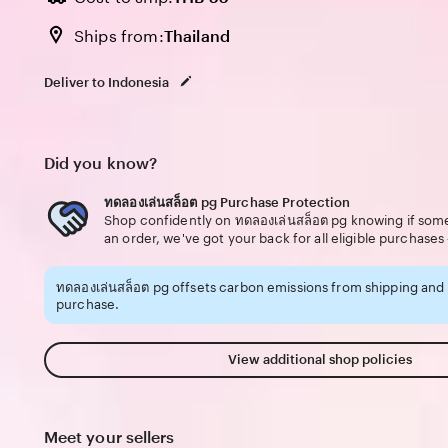
Ships from:
Thailand
Deliver to Indonesia
Did you know?
ทดลองเล่นสล็อต pg Purchase Protection
Shop confidently on ทดลองเล่นสล็อต pg knowing if som
an order, we've got your back for all eligible purchase
ทดลองเล่นสล็อต pg offsets carbon emissions from shipping and
purchase.
View additional shop policies
Meet your sellers