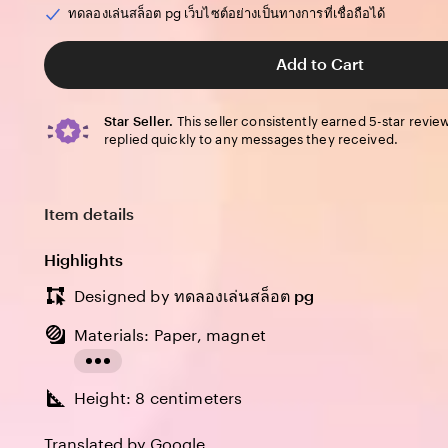
of
ทดลองเล่นสล็อต pg เว็บไซต์อย่างเป็นทางการที่เชื่อถือได้
5
stars
Add to Cart
Star Seller.
This seller consistently earned 5-star revie
replied quickly to any messages they received.
Item details
Highlights
Designed by
ทดลองเล่นสล็อต pg
Materials: Paper, magnet
Read
Height: 8 centimeters
the
full
Translated by Google