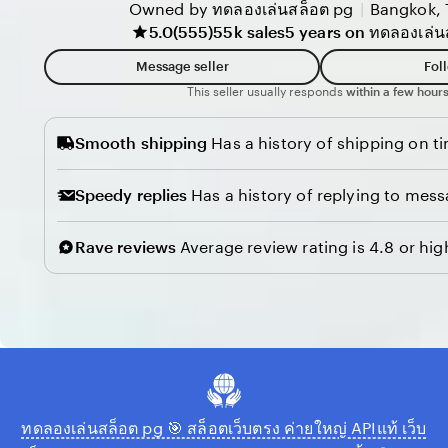
G
y
Owned by ทดลองเล่นสล็อต pg
|
Bangkok, 
v
5.0
(555)
55k sales
5 years on ทดลองเล่น
r
i
i
e
Message seller
Fol
l
w
This seller usually responds
within a few hours
l
b
o
Smooth shipping
Has a history of shipping on t
y
C
Speedy replies
Has a history of replying to mess
o
n
Rave reviews
Average review rating is 4.8 or hig
n
y
ทดลองเล่นสล็อต pg 🎯 สล็อตเว็บตรง ค่ายใหญ่ APIแท้ เว็บ