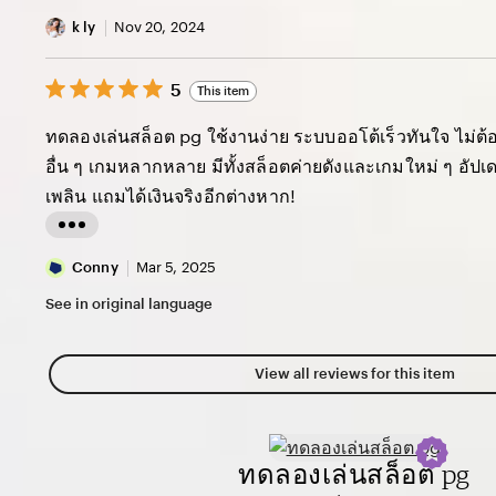
a
v
i
k ly
Nov 20, 2024
c
i
s
y
e
5
t
5
This item
out
T
w
i
of
ทดลองเล่นสล็อต pg ใช้งานง่าย ระบบออโต้เร็วทันใจ ไม่ต
5
h
b
n
stars
อื่น ๆ เกมหลากหลาย มีทั้งสล็อตค่ายดังและเกมใหม่ ๆ อัป
e
y
g
เพลิน แถมได้เงินจริงอีกต่างหาก!
w
L
r
a
e
L
u
v
i
Conny
Mar 5, 2025
r
i
s
See in original language
a
e
t
M
w
i
View all reviews for this item
a
b
n
r
y
g
i
k
r
ทดลองเล่นสล็อต pg
a
l
e