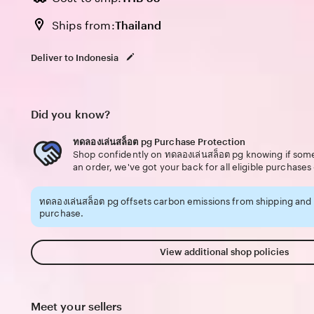
Ships from:
Thailand
Deliver to Indonesia
Did you know?
ทดลองเล่นสล็อต pg Purchase Protection
Shop confidently on ทดลองเล่นสล็อต pg knowing if som
an order, we've got your back for all eligible purchase
ทดลองเล่นสล็อต pg offsets carbon emissions from shipping and
purchase.
View additional shop policies
Meet your sellers