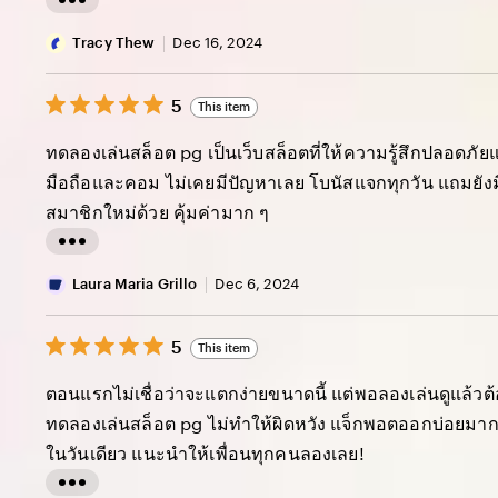
L
i
Tracy Thew
Dec 16, 2024
s
5
t
5
This item
out
i
of
ทดลองเล่นสล็อต pg เป็นเว็บสล็อตที่ให้ความรู้สึกปลอดภัยแล
5
n
stars
มือถือและคอม ไม่เคยมีปัญหาเลย โบนัสแจกทุกวัน แถมยัง
g
สมาชิกใหม่ด้วย คุ้มค่ามาก ๆ
r
e
L
v
i
Laura Maria Grillo
Dec 6, 2024
i
s
e
5
t
5
This item
out
w
i
of
ตอนแรกไม่เชื่อว่าจะแตกง่ายขนาดนี้ แต่พอลองเล่นดูแล้วต
5
b
n
stars
ทดลองเล่นสล็อต pg ไม่ทำให้ผิดหวัง แจ็กพอตออกบ่อยมาก 
y
g
ในวันเดียว แนะนำให้เพื่อนทุกคนลองเลย!
T
r
r
e
L