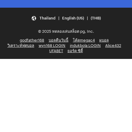
Thailand | English (US) | (THB)
© 2025 ทดลองเล่นสล็อต pg, Inc.
godfather168
บอลคืนวันนี้
โค้ดmegac4
ผบอล
วิเคราะห์ฟุตบอล
wyn168 LOGIN
indukbola LOGIN
Alice432
UFABET
ยอร์ค ซิตี้