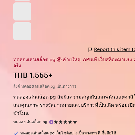
Report this item 
ทดลองเล่นสล็อต pg 🤑 ค่ายใหญ่ APIแท้ เว็บสล็อตมาแรง 
จริง
Price:
THB 1.555+
ลิงค์ ทดลองเล่นสล็อต pg เป็นทางการ
ทดลองเล่นสล็อต pg สัมผัสความสนุกกับเกมพนันและคาสิโน
เกมคุณภาพ รางวัลมากมายและบริการที่เป็นเลิศ พร้อมเปิ
ชั่วโมง.
5
ทดลองเล่นสล็อต pg
out
of
ทดลองเล่นสล็อต pg เว็บไซต์อย่างเป็นทางการที่เชื่อถือได้