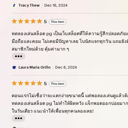
i
Tracy Thew
Dec 16, 2024
s
5
t
5
This item
out
i
of
ทดลองเล่นสล็อต pg เป็นเว็บสล็อตที่ให้ความรู้สึกปลอดภัยแล
5
n
stars
มือถือและคอม ไม่เคยมีปัญหาเลย โบนัสแจกทุกวัน แถมยัง
g
สมาชิกใหม่ด้วย คุ้มค่ามาก ๆ
r
e
L
v
i
Laura Maria Grillo
Dec 6, 2024
i
s
e
5
t
5
This item
out
w
i
of
ตอนแรกไม่เชื่อว่าจะแตกง่ายขนาดนี้ แต่พอลองเล่นดูแล้วต
5
b
n
stars
ทดลองเล่นสล็อต pg ไม่ทำให้ผิดหวัง แจ็กพอตออกบ่อยมาก 
y
g
ในวันเดียว แนะนำให้เพื่อนทุกคนลองเลย!
T
r
r
e
L