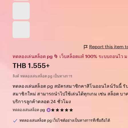
Report this item 
ทดลองเล่นสล็อต pg 🌀 เว็บสล็อตแท้ 100% ระบบถอนไว ม
Price:
THB 1.555+
ลิงค์ ทดลองเล่นสล็อต pg เป็นทางการ
ทดลองเล่นสล็อต pg สมัครสมาชิกคาสิโนออนไลน์วันนี้ รับ
สมาชิกใหม่ สามารถนำไปใช้เล่นได้ทุกเกม เช่น สล็อต บาคา
บริการลูกค้าตลอด 24 ชั่วโมง
5
ทดลองเล่นสล็อต pg
out
of
ทดลองเล่นสล็อต pg เว็บไซต์อย่างเป็นทางการที่เชื่อถือได้
5