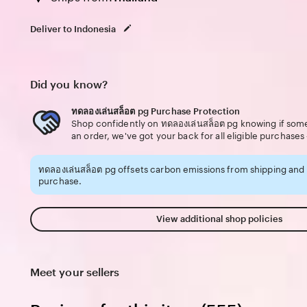
Deliver to Indonesia
Did you know?
ทดลองเล่นสล็อต pg Purchase Protection
Shop confidently on ทดลองเล่นสล็อต pg knowing if som
an order, we've got your back for all eligible purchase
ทดลองเล่นสล็อต pg offsets carbon emissions from shipping and
purchase.
View additional shop policies
Meet your sellers