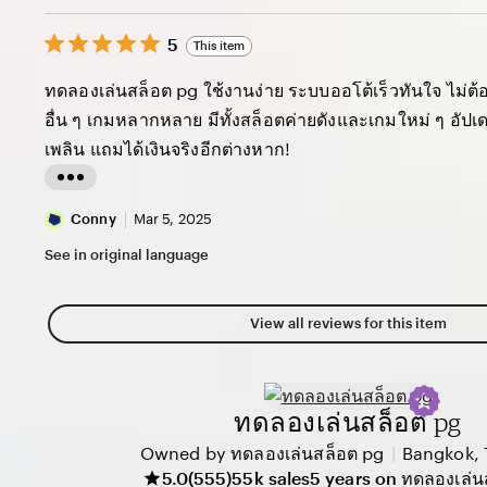
c
i
s
y
e
5
t
5
This item
out
T
w
i
of
ทดลองเล่นสล็อต pg ใช้งานง่าย ระบบออโต้เร็วทันใจ ไม่ต
5
h
b
n
stars
อื่น ๆ เกมหลากหลาย มีทั้งสล็อตค่ายดังและเกมใหม่ ๆ อัป
e
y
g
เพลิน แถมได้เงินจริงอีกต่างหาก!
w
L
r
a
e
L
u
v
i
Conny
Mar 5, 2025
r
i
s
See in original language
a
e
t
M
w
i
View all reviews for this item
a
b
n
r
y
g
i
k
r
ทดลองเล่นสล็อต pg
a
l
e
G
y
Owned by ทดลองเล่นสล็อต pg
|
Bangkok, 
v
5.0
(555)
55k sales
5 years on ทดลองเล่น
r
i