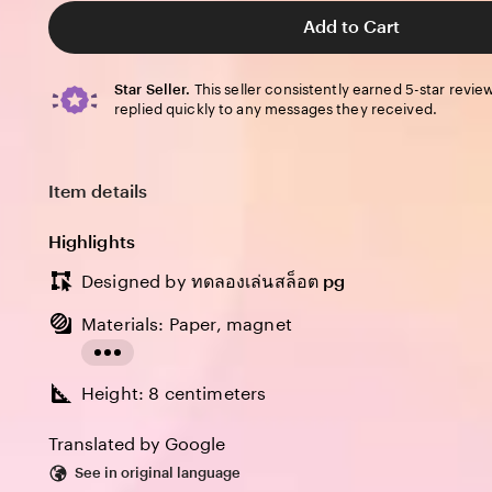
stars
Add to Cart
Star Seller.
This seller consistently earned 5-star revie
replied quickly to any messages they received.
Item details
Highlights
Designed by
ทดลองเล่นสล็อต pg
Materials: Paper, magnet
Read
Height: 8 centimeters
the
full
Translated by Google
description
See in original language