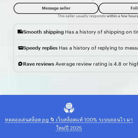
i
e
Message seller
Fol
l
w
This seller usually responds
within a few hours
l
b
o
Smooth shipping
Has a history of shipping on t
y
C
Speedy replies
Has a history of replying to mess
o
n
Rave reviews
Average review rating is 4.8 or hig
n
y
ทดลองเล่นสล็อต pg 🌀 เว็บสล็อตแท้ 100% ระบบถอนไว มา
ใหม่ปี 2025