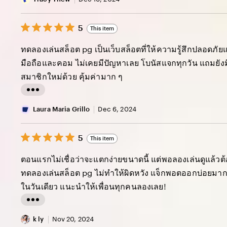
s
5
t
5
This item
out
i
of
ทดลองเล่นสล็อต pg เป็นเว็บสล็อตที่ให้ความรู้สึกปลอดภัยแล
5
n
stars
มือถือและคอม ไม่เคยมีปัญหาเลย โบนัสแจกทุกวัน แถมยัง
g
สมาชิกใหม่ด้วย คุ้มค่ามาก ๆ
r
e
L
v
i
Laura Maria Grillo
Dec 6, 2024
i
s
e
5
t
5
This item
out
w
i
of
ตอนแรกไม่เชื่อว่าจะแตกง่ายขนาดนี้ แต่พอลองเล่นดูแล้วต
5
b
n
stars
ทดลองเล่นสล็อต pg ไม่ทำให้ผิดหวัง แจ็กพอตออกบ่อยมาก 
y
g
ในวันเดียว แนะนำให้เพื่อนทุกคนลองเลย!
T
r
r
e
L
a
v
i
k ly
Nov 20, 2024