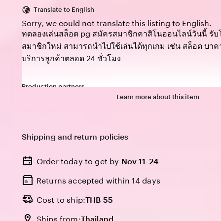
Translate to English
Sorry, we could not translate this listing to English.
ทดลองเล่นสล็อต pg สมัครสมาชิกคาสิโนออนไลน์วันนี้ รับโ
สมาชิกใหม่ สามารถนำไปใช้เล่นได้ทุกเกม เช่น สล็อต บาคา
บริการลูกค้าตลอด 24 ชั่วโมง
Production partners
Learn more about this item
ทดลองเล่นสล็อต pg makes this item with help from
Paperworks, The Netherlands
View all
Shipping and return policies
Order today to get by
Nov 11-24
Returns accepted
within 14 days
Cost to ship:
THB
55
Ships from:
Thailand