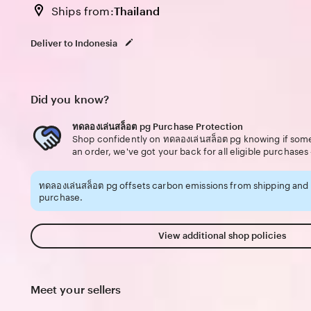
Ships from:
Thailand
Deliver to Indonesia
Did you know?
ทดลองเล่นสล็อต pg Purchase Protection
Shop confidently on ทดลองเล่นสล็อต pg knowing if som
an order, we've got your back for all eligible purchase
ทดลองเล่นสล็อต pg offsets carbon emissions from shipping and
purchase.
View additional shop policies
Meet your sellers