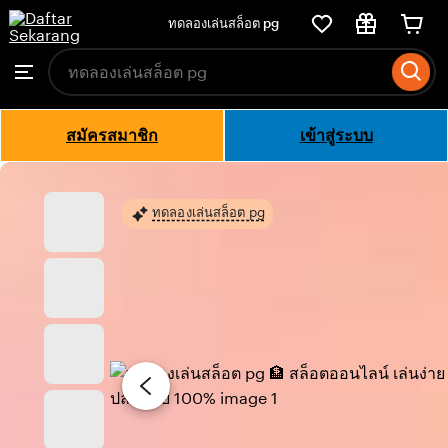
ทดลอง
ทดลองเล่นสล็อต pg
Skip
เล่น
to
Search
Browse
สล็อต
ontent
for
pg
items
or
สมัครสมาชิก
เข้าสู่ระบบ
shops
ทดลองเล่นสล็อต pg