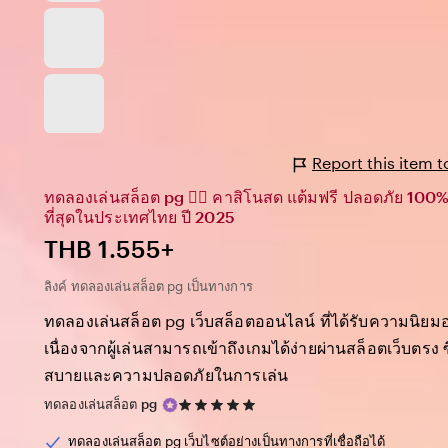
Report this item 
ทดลองเล่นสล็อต pg 🧜‍♀️ คาสิโนสด แต้มฟรี ปลอดภัย 100% 
ที่สุดในประเทศไทย ปี 2025
Price:
THB 1.555+
ลิงค์ ทดลองเล่นสล็อต pg เป็นทางการ
ทดลองเล่นสล็อต pg เว็บสล็อตออนไลน์ ที่ได้รับความนิยมอ
เนื่องจากผู้เล่นสามารถเข้าถึงเกมได้ง่ายผ่านสล็อตเว็บตรง
สบายและความปลอดภัยในการเล่น
5
ทดลองเล่นสล็อต pg
out
of
ทดลองเล่นสล็อต pg เว็บไซต์อย่างเป็นทางการที่เชื่อถือได้