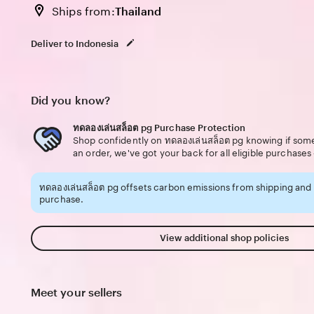
Ships from:
Thailand
Deliver to Indonesia
Did you know?
ทดลองเล่นสล็อต pg Purchase Protection
Shop confidently on ทดลองเล่นสล็อต pg knowing if som
an order, we've got your back for all eligible purchase
ทดลองเล่นสล็อต pg offsets carbon emissions from shipping and
purchase.
View additional shop policies
Meet your sellers