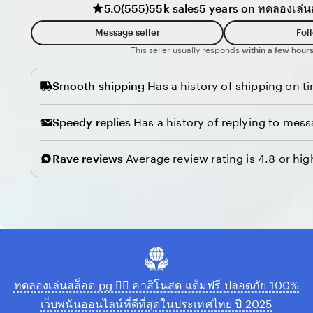
5.0
(555)
55k sales
5 years on ทดลองเล่น
r
i
i
e
Message seller
Fol
l
w
This seller usually responds
within a few hours
l
b
o
Smooth shipping
Has a history of shipping on t
y
C
Speedy replies
Has a history of replying to mess
o
n
Rave reviews
Average review rating is 4.8 or hig
n
y
ทดลองเล่นสล็อต pg 🧜‍♀️ คาสิโนสด แต้มฟรี ปลอดภัย 100%
เว็บพนันออนไลน์ที่ดีที่สุดในประเทศไทย ปี 2025