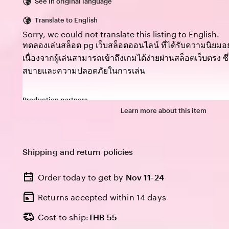
See in original language
Translate to English
Sorry, we could not translate this listing to English.
ทดลองเล่นสล็อต pg เว็บสล็อตออนไลน์ ที่ได้รับความนิยมอ
เนื่องจากผู้เล่นสามารถเข้าถึงเกมได้ง่ายผ่านสล็อตเว็บตรง 
สบายและความปลอดภัยในการเล่น
Production partners
Learn more about this item
ทดลองเล่นสล็อต pg makes this item with help from
Paperworks, The Netherlands
View all
Shipping and return policies
Order today to get by
Nov 11-24
Returns accepted
within 14 days
Cost to ship:
THB
55