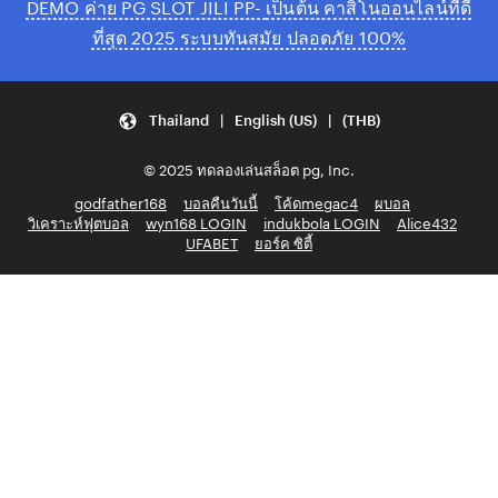
DEMO ค่าย PG SLOT JILI PP- เป็นต้น คาสิโนออนไลน์ที่ดี
ที่สุด 2025 ระบบทันสมัย ปลอดภัย 100%
Thailand | English (US) | (THB)
© 2025 ทดลองเล่นสล็อต pg, Inc.
godfather168
บอลคืนวันนี้
โค้ดmegac4
ผบอล
วิเคราะห์ฟุตบอล
wyn168 LOGIN
indukbola LOGIN
Alice432
UFABET
ยอร์ค ซิตี้