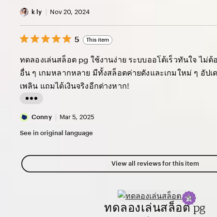
a
v
i
k ly
Nov 20, 2024
c
i
s
y
e
5
t
5
This item
out
T
w
i
of
ทดลองเล่นสล็อต pg ใช้งานง่าย ระบบออโต้เร็วทันใจ ไม่ต
5
h
b
n
stars
อื่น ๆ เกมหลากหลาย มีทั้งสล็อตค่ายดังและเกมใหม่ ๆ อัป
e
y
g
เพลิน แถมได้เงินจริงอีกต่างหาก!
w
L
r
a
e
L
u
v
i
Conny
Mar 5, 2025
r
i
s
See in original language
a
e
t
M
w
i
View all reviews for this item
a
b
n
r
y
g
i
k
r
ทดลองเล่นสล็อต pg
a
l
e