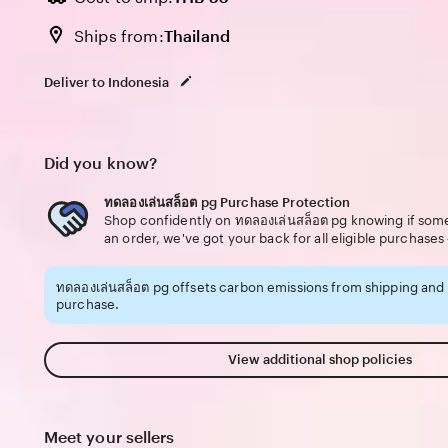
Ships from:
Thailand
Deliver to Indonesia
Did you know?
ทดลองเล่นสล็อต pg Purchase Protection
Shop confidently on ทดลองเล่นสล็อต pg knowing if som
an order, we've got your back for all eligible purchase
ทดลองเล่นสล็อต pg offsets carbon emissions from shipping and
purchase.
View additional shop policies
Meet your sellers