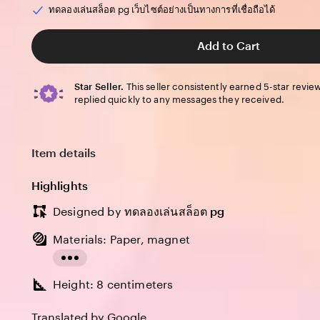
of
ทดลองเล่นสล็อต pg เว็บไซต์อย่างเป็นทางการที่เชื่อถือได้
5
stars
Add to Cart
Star Seller.
This seller consistently earned 5-star revie
replied quickly to any messages they received.
Item details
Highlights
Designed by
ทดลองเล่นสล็อต pg
Materials: Paper, magnet
Read
Height: 8 centimeters
the
full
Translated by Google