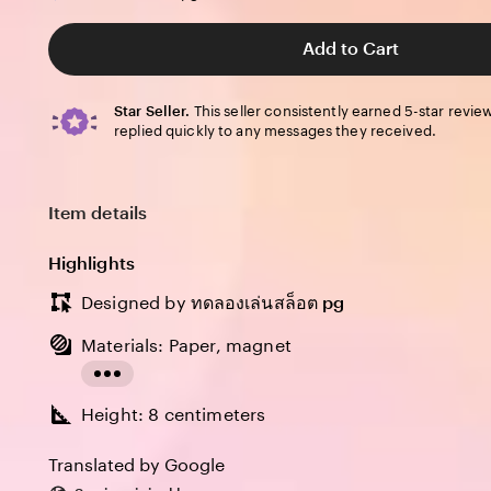
5
stars
Add to Cart
Star Seller.
This seller consistently earned 5-star revie
replied quickly to any messages they received.
Item details
Highlights
Designed by
ทดลองเล่นสล็อต pg
Materials: Paper, magnet
Read
Height: 8 centimeters
the
full
Translated by Google
description