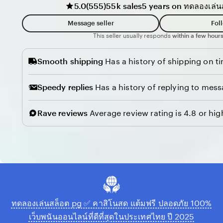
5.0
(555)
55k sales
5 years on ทดลองเล่น
r
i
i
e
Message seller
Fol
l
w
This seller usually responds
within a few hours
l
b
o
Smooth shipping
Has a history of shipping on t
y
C
Speedy replies
Has a history of replying to mess
o
n
Rave reviews
Average review rating is 4.8 or hig
n
y
ทดลองเล่นสล็อต pg ✅ คาสิโนสด แต้มฟรี ปลอดภัย 100%
เว็บพนันออนไลน์ที่ดีที่สุดในประเทศไทย ปี 2025