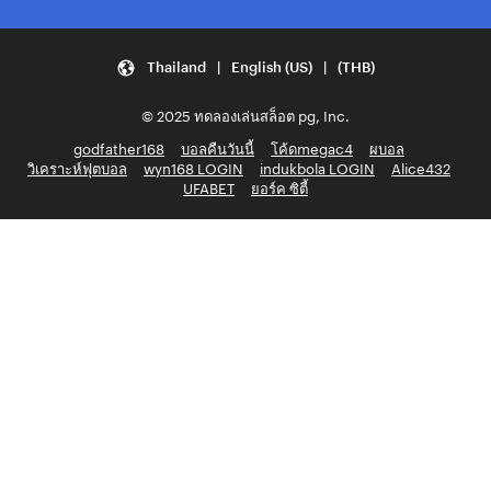
Thailand | English (US) | (THB)
© 2025 ทดลองเล่นสล็อต pg, Inc.
godfather168
บอลคืนวันนี้
โค้ดmegac4
ผบอล
วิเคราะห์ฟุตบอล
wyn168 LOGIN
indukbola LOGIN
Alice432
UFABET
ยอร์ค ซิตี้