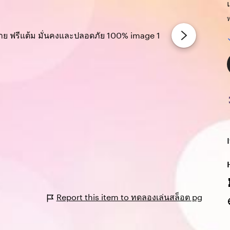
Report this item to ทดลองเล่นสล็อต pg