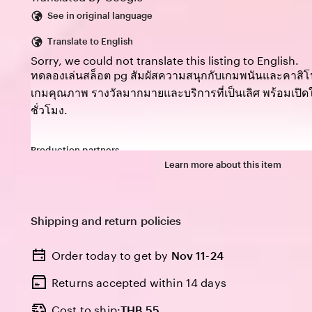
description
See in original language
Translate to English
Sorry, we could not translate this listing to English.
ทดลองเล่นสล็อต pg สัมผัสความสนุกกับเกมพนันและคาสิโนอ
เกมคุณภาพ รางวัลมากมายและบริการที่เป็นเลิศ พร้อมเปิด
ชั่วโมง.
Production partners
Learn more about this item
ทดลองเล่นสล็อต pg makes this item with help from
Paperworks, The Netherlands
View all
Shipping and return policies
Order today to get by
Nov 11-24
Returns accepted
within 14 days
Cost to ship:
THB
55