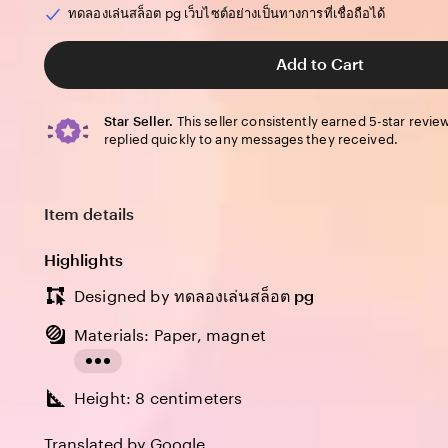
of
ทดลองเล่นสล็อต pg เว็บไซต์อย่างเป็นทางการที่เชื่อถือได้
5
stars
Add to Cart
Star Seller.
This seller consistently earned 5-star revie
replied quickly to any messages they received.
Item details
Highlights
Designed by
ทดลองเล่นสล็อต pg
Materials: Paper, magnet
Read
Height: 8 centimeters
the
full
Translated by Google