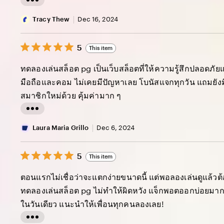
L
i
Tracy Thew
Dec 16, 2024
s
5
t
5
This item
out
i
of
ทดลองเล่นสล็อต pg เป็นเว็บสล็อตที่ให้ความรู้สึกปลอดภัยแล
5
n
stars
มือถือและคอม ไม่เคยมีปัญหาเลย โบนัสแจกทุกวัน แถมยัง
g
สมาชิกใหม่ด้วย คุ้มค่ามาก ๆ
r
e
L
v
i
Laura Maria Grillo
Dec 6, 2024
i
s
e
5
t
5
This item
out
w
i
of
ตอนแรกไม่เชื่อว่าจะแตกง่ายขนาดนี้ แต่พอลองเล่นดูแล้วต
5
b
n
stars
ทดลองเล่นสล็อต pg ไม่ทำให้ผิดหวัง แจ็กพอตออกบ่อยมาก 
y
g
ในวันเดียว แนะนำให้เพื่อนทุกคนลองเลย!
T
r
r
e
L