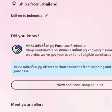
Ships from:
Thailand
Deliver to Indonesia
Did you know?
ทดลองเล่นสล็อต pg Purchase Protection
Shop confidently on ทดลองเล่นสล็อต pg knowing if som
an order, we've got your back for all eligible purchase
ทดลองเล่นสล็อต pg offsets carbon emissions from shipping and
purchase.
View additional shop policies
Meet your sellers