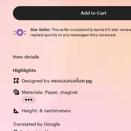
5
stars
Add to Cart
Star Seller.
This seller consistently earned 5-star revie
replied quickly to any messages they received.
Item details
Highlights
Designed by
ทดลองเล่นสล็อต pg
Materials: Paper, magnet
Read
Height: 8 centimeters
the
full
Translated by Google
description