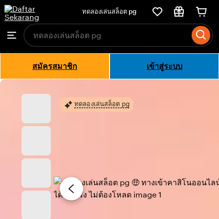
ทดลอง
ทดลองเล่นสล็อต pg
Skip
เล่น
to
Search
Browse
สล็อต
ontent
for
pg
items
or
สมัครสมาชิก
เข้าสู่ระบบ
shops
ทดลองเล่นสล็อต pg