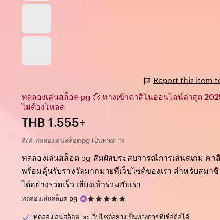
Report this item 
ทดลองเล่นสล็อต pg 🤑 ทางเข้าคาสิโนออนไลน์ล่าสุด 2025 เ
ไม่ต้องโหลด
Price:
THB 1.555+
ลิงค์ ทดลองเล่นสล็อต pg เป็นทางการ
ทดลองเล่นสล็อต pg สัมผัสประสบการณ์การเล่นดเกม คาสิโน
พร้อมลุ้นรับรางวัลมากมายที่เว็บไซต์ของเรา สำหรับสมาชิ
ได้อย่างรวดเร็ว เพียงเข้าร่วมกับเรา
5
ทดลองเล่นสล็อต pg
out
of
ทดลองเล่นสล็อต pg เว็บไซต์อย่างเป็นทางการที่เชื่อถือได้