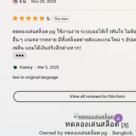
a
v
i
k ly
Nov 20, 2024
c
i
s
y
e
5
t
5
This item
out
T
w
i
of
ทดลองเล่นสล็อต pg ใช้งานง่าย ระบบออโต้เร็วทันใจ ไม่ต
5
h
b
n
stars
อื่น ๆ เกมหลากหลาย มีทั้งสล็อตค่ายดังและเกมใหม่ ๆ อัป
e
y
g
เพลิน แถมได้เงินจริงอีกต่างหาก!
w
L
r
a
e
L
u
v
i
Conny
Mar 5, 2025
r
i
s
See in original language
a
e
t
M
w
i
View all reviews for this item
a
b
n
r
y
g
i
k
r
ทดลองเล่นสล็อต pg
a
l
e
G
y
Owned by ทดลองเล่นสล็อต pg
|
Bangkok, 
v