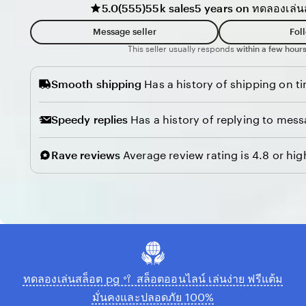
5.0
(555)
55k sales
5 years on ทดลองเล่น
r
i
i
e
Message seller
Fol
l
w
This seller usually responds
within a few hours
l
b
o
Smooth shipping
Has a history of shipping on t
y
C
Speedy replies
Has a history of replying to mess
o
n
Rave reviews
Average review rating is 4.8 or hig
n
y
ทดลองเล่นสล็อต pg 🥍 สล็อตออนไลน์ เล่นง่าย ฟรีแต้ม
มั่นคงและปลอดภัย 100%