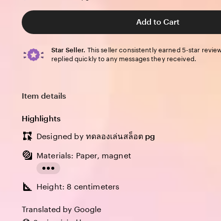
5
stars
Add to Cart
Star Seller.
This seller consistently earned 5-star revie
replied quickly to any messages they received.
Item details
Highlights
Designed by
ทดลองเล่นสล็อต pg
Materials: Paper, magnet
Read
Height: 8 centimeters
the
full
Translated by Google
description