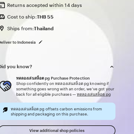
Returns accepted
within 14 days
Cost to ship:
THB
55
Ships from:
Thailand
eliver to Indonesia
Did you know?
ทดลองเล่นสล็อต pg Purchase Protection
Shop confidently on ทดลองเล่นสล็อต pg knowing if
something goes wrong with an order, we've got your
back for all eligible purchases —
ทดลองเล่นสล็อต pg
ทดลองเล่นสล็อต pg offsets carbon emissions from
shipping and packaging on this purchase.
View additional shop policies