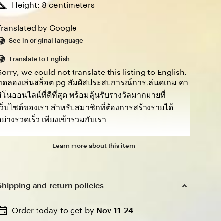
Height: 8 centimeters
the
full
Translated by Google
description
See in original language
Translate to English
Sorry, we could not translate this listing to English.
ทดลองเล่นสล็อต pg สัมผัสประสบการณ์การเล่นดเกม คา
สิโนออนไลน์ที่ดีที่สุด พร้อมลุ้นรับรางวัลมากมายที่
เว็บไซต์ของเรา สำหรับสมาชิกที่ต้องการสร้างรายได้
อย่างรวดเร็ว เพียงเข้าร่วมกับเรา
Learn more about this item
Production partners
ทดลองเล่นสล็อต pg makes this item with help from
Paperworks, The Netherlands
View all
Shipping and return policies
Order today to get by
Nov 11-24