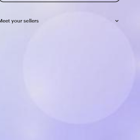
Meet your sellers