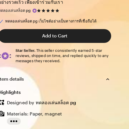
อย่างรวดเร็ว เพียงเข้าร่วมกับเรา
5
ทดลองเล่นสล็อต pg
out
of
ทดลองเล่นสล็อต pg เว็บไซต์อย่างเป็นทางการที่เชื่อถือได้
5
stars
Add to Cart
Star Seller.
This seller consistently earned 5-star
reviews, shipped on time, and replied quickly to any
messages they received.
Item details
Highlights
Designed by
ทดลองเล่นสล็อต pg
Materials: Paper, magnet
Read