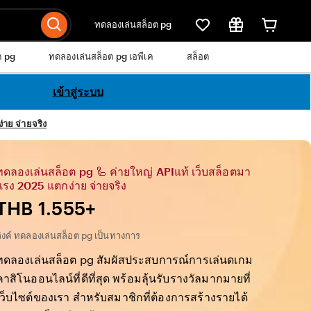
ทดลองเล่นสล็อต pg
ต pg
ทดลองเล่นสล็อต pg เอพีเค
สล็อต
เข้าสู่ระบบ
าย จ่ายจริง
ทดลองเล่นสล็อต pg 🦾 ค่ายใหญ่ APIแท้ เว็บสล็อตมา
แรง 2025 แตกง่าย จ่ายจริง
Price:
THB 1.555+
ิงค์ ทดลองเล่นสล็อต pg เป็นทางการ
ทดลองเล่นสล็อต pg สัมผัสประสบการณ์การเล่นดเกม
คาสิโนออนไลน์ที่ดีที่สุด พร้อมลุ้นรับรางวัลมากมายที่
เว็บไซต์ของเรา สำหรับสมาชิกที่ต้องการสร้างรายได้