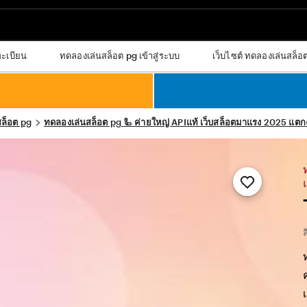
ะเบียน
ทดลองเล่นสล็อต pg เข้าสู่ระบบ
เว็บไซต์ ทดลองเล่นสล็อ
ล็อต pg
ทดลองเล่นสล็อต pg 🦾 ค่ายใหญ่ APIแท้ เว็บสล็อตมาแรง 2025 แตกง่
Add
to
Favorites
ล