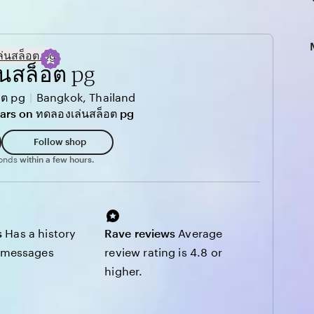
นสล็อต pg
อต pg
|
Bangkok, Thailand
ars on ทดลองเล่นสล็อต pg
Follow shop
ponds
within a few hours.
s
Has a history
Rave reviews
Average
o messages
review rating is 4.8 or
higher.