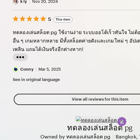
a
v
i
k ly
Nov 20, 2024
c
i
s
y
e
5
t
5
This item
out
T
w
i
of
ทดลองเล่นสล็อต pg ใช้งานง่าย ระบบออโต้เร็วทันใจ ไม่ต
5
h
b
n
stars
อื่น ๆ เกมหลากหลาย มีทั้งสล็อตค่ายดังและเกมใหม่ ๆ อัป
e
y
g
เพลิน แถมได้เงินจริงอีกต่างหาก!
w
L
r
a
e
L
u
v
i
Conny
Mar 5, 2025
r
i
s
See in original language
a
e
t
M
w
i
View all reviews for this item
a
b
n
r
y
g
i
k
r
ทดลองเล่นสล็อต pg
a
l
e
G
y
Owned by ทดลองเล่นสล็อต pg
|
Bangkok, 
v