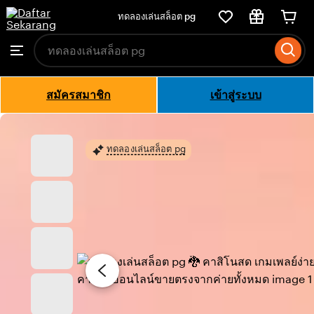
ทดลอง
ทดลองเล่นสล็อต pg
Skip
เล่น
to
Search
Browse
สล็อต
ontent
for
pg
items
or
สมัครสมาชิก
เข้าสู่ระบบ
shops
ทดลองเล่นสล็อต pg