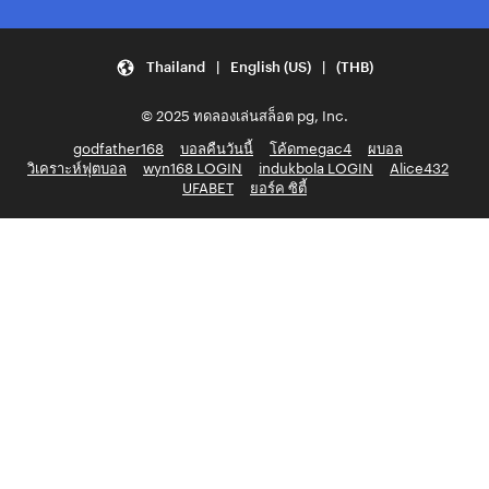
Thailand | English (US) | (THB)
© 2025 ทดลองเล่นสล็อต pg, Inc.
godfather168
บอลคืนวันนี้
โค้ดmegac4
ผบอล
วิเคราะห์ฟุตบอล
wyn168 LOGIN
indukbola LOGIN
Alice432
UFABET
ยอร์ค ซิตี้