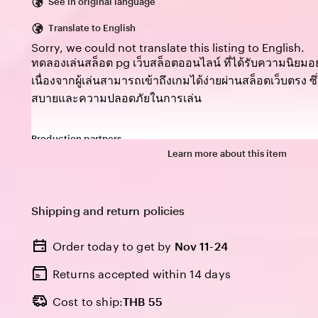
See in original language
Translate to English
Sorry, we could not translate this listing to English.
ทดลองเล่นสล็อต pg เว็บสล็อตออนไลน์ ที่ได้รับความนิยมอ
เนื่องจากผู้เล่นสามารถเข้าถึงเกมได้ง่ายผ่านสล็อตเว็บตรง 
สบายและความปลอดภัยในการเล่น
Production partners
Learn more about this item
ทดลองเล่นสล็อต pg makes this item with help from
Paperworks, The Netherlands
View all
Shipping and return policies
Order today to get by
Nov 11-24
Returns accepted
within 14 days
Cost to ship:
THB
55