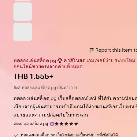
Report this item 
ทดลองเล่นสล็อต pg 🐉 คาสิโนสด เกมเพลย์ง่าย ระบบใหม่ 
ออนไลน์ขายตรงจากค่ายทั้งหมด
Price:
THB 1.555+
ลิงค์ ทดลองเล่นสล็อต pg เป็นทางการ
ทดลองเล่นสล็อต pg เว็บสล็อตออนไลน์ ที่ได้รับความนิยมอ
เนื่องจากผู้เล่นสามารถเข้าถึงเกมได้ง่ายผ่านสล็อตเว็บตรง
สบายและความปลอดภัยในการเล่น
5
ทดลองเล่นสล็อต pg
out
of
ทดลองเล่นสล็อต pg เว็บไซต์อย่างเป็นทางการที่เชื่อถือได้