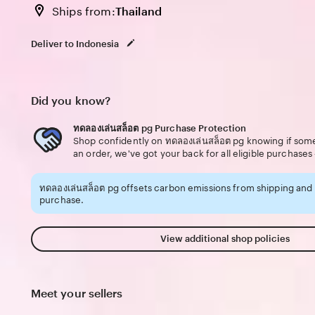
Ships from:
Thailand
Deliver to Indonesia
Did you know?
ทดลองเล่นสล็อต pg Purchase Protection
Shop confidently on ทดลองเล่นสล็อต pg knowing if som
an order, we've got your back for all eligible purchase
ทดลองเล่นสล็อต pg offsets carbon emissions from shipping and
purchase.
View additional shop policies
Meet your sellers