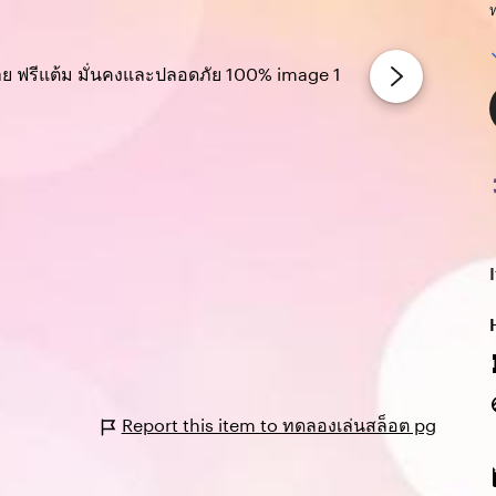
Report this item to ทดลองเล่นสล็อต pg