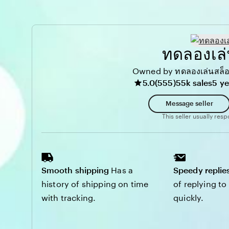
n
h
a
e
g
e
u
w
r
w
r
b
e
a
y
ทดลองเล่
v
M
k
i
Owned by ทดลองเล่นสล็
a
l
e
5.0
(555)
55k sales
5 ye
r
y
w
i
Message seller
b
a
This seller usually res
y
G
C
r
o
i
n
Smooth shipping
Has a
Speedy replie
l
n
history of shipping on time
of replying t
l
y
with tracking.
quickly.
o