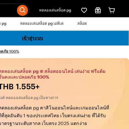
ทดลองเล่นสล็อต pg
ต pg
ทดลองเล่นสล็อต pg เอพีเค
สล็อต
เข้าสู่ระบบ
ลอดภัย 100%
ทดลองเล่นสล็อต pg ❄️ สล็อตออนไลน์ เล่นง่าย ฟรีแต้ม
มั่นคงและปลอดภัย 100%
Price:
THB 1.555+
ิงค์ ทดลองเล่นสล็อต pg เป็นทางการ
ทดลองเล่นสล็อต pg คาสิโนออนไลน์และเกมออนไลน์ที่
ดีที่สุดอันดับ 1 ของประเทศไทย เว็บตรงเล่นง่าย ที่ได้รับ
มาตรฐานระดับสากล เว็บตรง 2025 แตกง่าย