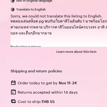
See in original language
Translate to English
Sorry, we could not translate this listing to English.
ทดลองเล่นสล็อต pg พบกับเว็บคาสิโนอันดับ 1 มาพร้อมโอ
ค่ายเกมหลากหลาย บริการคาสิโนออนไลน์ครบวงจร อาทิ ส
บอล และอื่นๆอีกมากมาย
Production partners
Learn more about this item
ทดลองเล่นสล็อต pg makes this item with help from
Paperworks, The Netherlands
View all
Shipping and return policies
Order today to get by
Nov 11-24
Returns accepted
within 14 days
Cost to ship:
THB
55