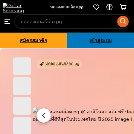
ทดลอง
ทดลองเล่นสล็อต pg
Skip
เล่น
to
Search
Browse
สล็อต
ontent
for
pg
items
or
สมัครสมาชิก
เข้าสู่ระบบ
shops
ทดลองเล่นสล็อต pg