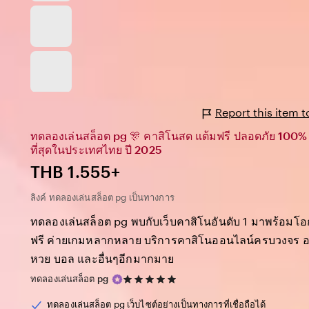
Report this item 
ทดลองเล่นสล็อต pg 🎊 คาสิโนสด แต้มฟรี ปลอดภัย 100% เ
ที่สุดในประเทศไทย ปี 2025
Price:
THB 1.555+
ลิงค์ ทดลองเล่นสล็อต pg เป็นทางการ
ทดลองเล่นสล็อต pg พบกับเว็บคาสิโนอันดับ 1 มาพร้อมโ
ฟรี ค่ายเกมหลากหลาย บริการคาสิโนออนไลน์ครบวงจร อา
หวย บอล และอื่นๆอีกมากมาย
5
ทดลองเล่นสล็อต pg
out
of
ทดลองเล่นสล็อต pg เว็บไซต์อย่างเป็นทางการที่เชื่อถือได้