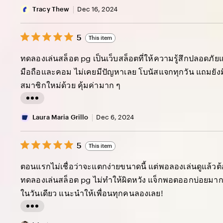
i
Tracy Thew
Dec 16, 2024
s
5
t
5
This item
out
i
of
ทดลองเล่นสล็อต pg เป็นเว็บสล็อตที่ให้ความรู้สึกปลอดภัยแล
5
n
stars
มือถือและคอม ไม่เคยมีปัญหาเลย โบนัสแจกทุกวัน แถมยัง
g
สมาชิกใหม่ด้วย คุ้มค่ามาก ๆ
r
e
L
v
i
Laura Maria Grillo
Dec 6, 2024
i
s
e
5
t
5
This item
out
w
i
of
ตอนแรกไม่เชื่อว่าจะแตกง่ายขนาดนี้ แต่พอลองเล่นดูแล้วต
5
b
n
stars
ทดลองเล่นสล็อต pg ไม่ทำให้ผิดหวัง แจ็กพอตออกบ่อยมาก 
y
g
ในวันเดียว แนะนำให้เพื่อนทุกคนลองเลย!
T
r
r
e
L