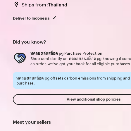
Ships from:
Thailand
Deliver to Indonesia
Did you know?
ทดลองเล่นสล็อต pg Purchase Protection
Shop confidently on ทดลองเล่นสล็อต pg knowing if som
an order, we've got your back for all eligible purchase
ทดลองเล่นสล็อต pg offsets carbon emissions from shipping and
purchase.
View additional shop policies
Meet your sellers