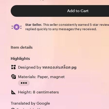
5
stars
Add to Cart
Star Seller.
This seller consistently earned 5-star revie
replied quickly to any messages they received.
Item details
Highlights
Designed by
ทดลองเล่นสล็อต pg
Materials: Paper, magnet
Read
Height: 8 centimeters
the
full
Translated by Google
description