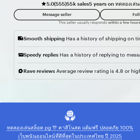
5.0
(555)
55k sales
5 years on ทดลองเล่น
r
i
i
e
Message seller
Fol
l
w
This seller usually responds
within a few hours
l
b
o
Smooth shipping
Has a history of shipping on t
y
C
Speedy replies
Has a history of replying to mess
o
n
Rave reviews
Average review rating is 4.8 or hig
n
y
ทดลองเล่นสล็อต pg 🎊 คาสิโนสด แต้มฟรี ปลอดภัย 100%
เว็บพนันออนไลน์ที่ดีที่สุดในประเทศไทย ปี 2025