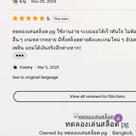
a
v
i
k ly
Nov 20, 2024
c
i
s
y
e
5
t
5
This item
out
T
w
i
of
ทดลองเล่นสล็อต pg ใช้งานง่าย ระบบออโต้เร็วทันใจ ไม่ต
5
h
b
n
stars
อื่น ๆ เกมหลากหลาย มีทั้งสล็อตค่ายดังและเกมใหม่ ๆ อัป
e
y
g
เพลิน แถมได้เงินจริงอีกต่างหาก!
w
L
r
a
e
L
u
v
i
Conny
Mar 5, 2025
r
i
s
See in original language
a
e
t
M
w
i
View all reviews for this item
a
b
n
r
y
g
i
k
r
ทดลองเล่นสล็อต pg
a
l
e
G
y
Owned by ทดลองเล่นสล็อต pg
|
Bangkok, 
v