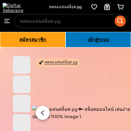
ทดลอง
ทดลองเล่นสล็อต pg
Skip
เล่น
to
Search
Browse
สล็อต
ontent
for
pg
items
or
สมัครสมาชิก
เข้าสู่ระบบ
shops
ทดลองเล่นสล็อต pg