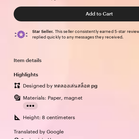
5
stars
Add to Cart
Star Seller.
This seller consistently earned 5-star revie
replied quickly to any messages they received.
Item details
Highlights
Designed by
ทดลองเล่นสล็อต pg
Materials: Paper, magnet
Read
Height: 8 centimeters
the
full
Translated by Google
description