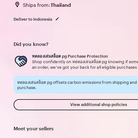
Ships from:
Thailand
Deliver to Indonesia
Did you know?
ทดลองเล่นสล็อต pg Purchase Protection
Shop confidently on ทดลองเล่นสล็อต pg knowing if som
an order, we've got your back for all eligible purchase
ทดลองเล่นสล็อต pg offsets carbon emissions from shipping and
purchase.
View additional shop policies
Meet your sellers