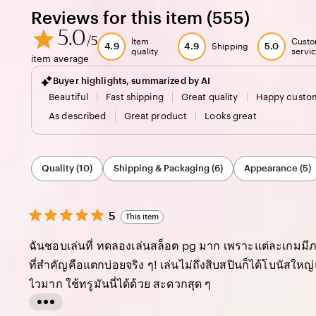
Reviews for this item (555)
5.0
/5
Item
Custo
4.9
4.9
5.0
Shipping
quality
servi
item average
Buyer highlights, summarized by AI
Beautiful
Fast shipping
Great quality
Happy custo
As described
Great product
Looks great
Filter
Quality (10)
Shipping & Packaging (6)
Appearance (5)
by
category
5
5
This item
out
of
ฉันชอบเล่นที่ ทดลองเล่นสล็อต pg มาก เพราะแต่ละเกมมี
5
stars
ที่สำคัญคือแตกบ่อยจริง ๆ! เล่นไม่ถึงสิบสปินก็ได้โบนัสให
ไวมาก ใช้ทรูมันนี่ได้ด้วย สะดวกสุด ๆ
L