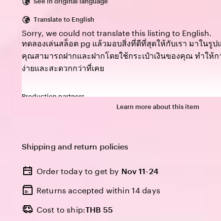
See in original language
Translate to English
Sorry, we could not translate this listing to English.
ทดลองเล่นสล็อต pg แล้วมอบสิ่งที่ดีที่สุดให้กับเรา มาในรู
คุณสามารถฝากและฝากโดยใช้กระเป๋าเงินของคุณ ทำให้ก
ง่ายและสะดวกกว่าที่เคย
Production partners
Learn more about this item
ทดลองเล่นสล็อต pg makes this item with help from
Paperworks, The Netherlands
View all
Shipping and return policies
Order today to get by
Nov 11-24
Returns accepted
within 14 days
Cost to ship:
THB
55