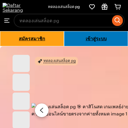
ทดลอง
ทดลองเล่นสล็อต pg
Skip
เล่น
to
Search
Browse
สล็อต
ontent
for
pg
items
or
สมัครสมาชิก
เข้าสู่ระบบ
shops
ทดลองเล่นสล็อต pg