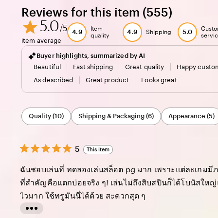
Reviews for this item (555)
5.0
/5
Item
Custo
4.9
4.9
5.0
Shipping
quality
servi
item average
Buyer highlights, summarized by AI
Beautiful
Fast shipping
Great quality
Happy custo
As described
Great product
Looks great
Filter
Quality (10)
Shipping & Packaging (6)
Appearance (5)
by
category
5
5
This item
out
of
ฉันชอบเล่นที่ ทดลองเล่นสล็อต pg มาก เพราะแต่ละเกมมี
5
stars
ที่สำคัญคือแตกบ่อยจริง ๆ! เล่นไม่ถึงสิบสปินก็ได้โบนัสให
ไวมาก ใช้ทรูมันนี่ได้ด้วย สะดวกสุด ๆ
L