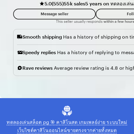
5.0
(555)
55k sales
5 years on ทดลองเล่น
r
i
i
e
Message seller
Fol
l
w
This seller usually responds
within a few hours
l
b
o
Smooth shipping
Has a history of shipping on t
y
C
Speedy replies
Has a history of replying to mess
o
n
Rave reviews
Average review rating is 4.8 or hig
n
y
ทดลองเล่นสล็อต pg 🎯 คาสิโนสด เกมเพลย์ง่าย ระบบใหม่
เว็บไซต์คาสิโนออนไลน์ขายตรงจากค่ายทั้งหมด