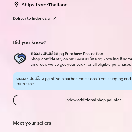
Ships from:
Thailand
Deliver to Indonesia
Did you know?
ทดลองเล่นสล็อต pg Purchase Protection
Shop confidently on ทดลองเล่นสล็อต pg knowing if som
an order, we've got your back for all eligible purchase
ทดลองเล่นสล็อต pg offsets carbon emissions from shipping and
purchase.
View additional shop policies
Meet your sellers