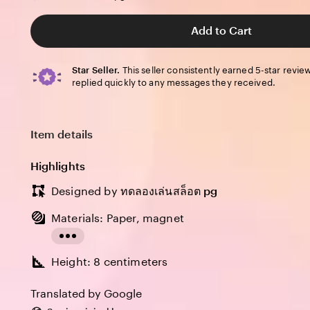
5
stars
Add to Cart
Star Seller.
This seller consistently earned 5-star revie
replied quickly to any messages they received.
Item details
Highlights
Designed by
ทดลองเล่นสล็อต pg
Materials: Paper, magnet
Read
Height: 8 centimeters
the
full
Translated by Google
description