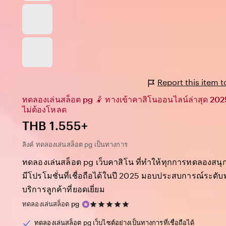
Report this item 
ทดลองเล่นสล็อต pg 🤾 ทางเข้าคาสิโนออนไลน์ล่าสุด 2025 เ
ไม่ต้องโหลด
Price:
THB 1.555+
ลิงค์ ทดลองเล่นสล็อต pg เป็นทางการ
ทดลองเล่นสล็อต pg เว็บคาสิโน ที่ทำให้ทุกการทดลองสนุก
มีโปรโมชั่นที่เชื่อถือได้ในปี 2025 มอบประสบการณ์ระดับ
บริการลูกค้าที่ยอดเยี่ยม
5
ทดลองเล่นสล็อต pg
out
of
ทดลองเล่นสล็อต pg เว็บไซต์อย่างเป็นทางการที่เชื่อถือได้