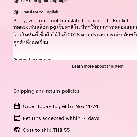
See in original language
Translate to English
Sorry, we could not translate this listing to English.
ทดลองเล่นสล็อต pg เว็บคาสิโน ที่ทำให้ทุกการทดลองสนุกส
โปรโมชั่นที่เชื่อถือได้ในปี 2025 มอบประสบการณ์ระดับพรี
ลูกค้าที่ยอดเยี่ยม
Production partners
Learn more about this item
ทดลองเล่นสล็อต pg makes this item with help from
Paperworks, The Netherlands
View all
Shipping and return policies
Order today to get by
Nov 11-24
Returns accepted
within 14 days
Cost to ship:
THB
55