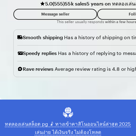
5.0
(555)
55k sales
5 years on ทดลองเล่น
r
i
i
e
Message seller
Fol
l
w
This seller usually responds
within a few hours
l
b
o
Smooth shipping
Has a history of shipping on t
y
C
Speedy replies
Has a history of replying to mess
o
n
Rave reviews
Average review rating is 4.8 or hig
n
y
ทดลองเล่นสล็อต pg 🤾 ทางเข้าคาสิโนออนไลน์ล่าสุด 2025
เล่นง่าย ได้เงินจริง ไม่ต้องโหลด