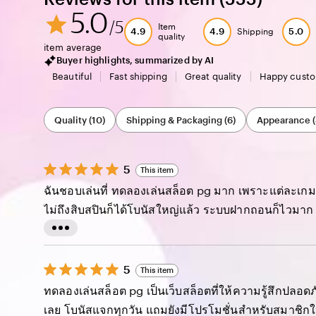
5.0
/5
Item
4.9
4.9
5.0
Shipping
quality
item average
Buyer highlights, summarized by AI
Beautiful
Fast shipping
Great quality
Happy cust
Filter
Quality (10)
Shipping & Packaging (6)
Appearance (
by
category
5
5
This item
out
ฉันชอบเล่นที่ ทดลองเล่นสล็อต pg มาก เพราะแต่ละเกมม
of
5
ไม่ถึงสิบสปินก็ได้โบนัสใหญ่แล้ว ระบบฝากถอนก็ไวมาก ใช
stars
L
i
5
5
This item
s
out
ทดลองเล่นสล็อต pg เป็นเว็บสล็อตที่ให้ความรู้สึกปลอด
of
t
5
เลย โบนัสแจกทุกวัน แถมยังมีโปรโมชั่นสำหรับสมาชิกให
i
stars