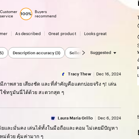
Customer
Buyers
100%
service
recommend
omer
As described
Great product
Looks great
Suggested
5)
Description accuracy (3)
Seller service (2)
Sizing & Fit (1)
Tracy Thew
Dec 16, 2024
ีภาพสวย เสียงชัด และที่สำคัญคือแตกบ่อยจริง ๆ! เล่น
้ทรูมันนี่ได้ด้วย สะดวกสุด ๆ
Laura Maria Grillo
Dec 6, 2024
ภัยและมั่นคง เล่นได้ทั้งในมือถือและคอม ไม่เคยมีปัญหา
ม่ด้วย คุ้มค่ามาก ๆ