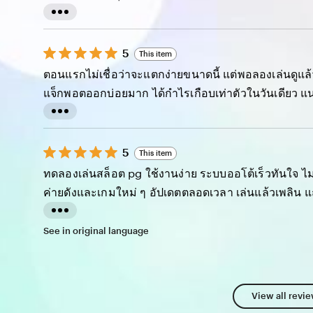
n
L
g
i
5
r
5
This item
s
out
e
ตอนแรกไม่เชื่อว่าจะแตกง่ายขนาดนี้ แต่พอลองเล่นดูแล้
of
t
5
v
แจ็กพอตออกบ่อยมาก ได้กำไรเกือบเท่าตัวในวันเดียว แ
i
stars
i
n
L
e
g
i
w
5
r
5
This item
s
out
b
e
ทดลองเล่นสล็อต pg ใช้งานง่าย ระบบออโต้เร็วทันใจ ไม
of
t
y
5
v
ค่ายดังและเกมใหม่ ๆ อัปเดตตลอดเวลา เล่นแล้วเพลิน แถ
i
stars
T
i
n
L
r
e
See in original language
g
i
a
w
r
s
c
b
e
t
y
y
v
i
View all revie
T
L
i