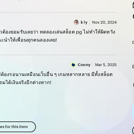
k ly
Nov 20, 2024
วต้องยอมรับเลยว่า ทดลองเล่นสล็อต pg ไม่ทำให้ผิดหวัง
นะนำให้เพื่อนทุกคนลองเลย!
D
Conny
Mar 5, 2025
่ต้องรอนานเหมือนเว็บอื่น ๆ เกมหลากหลาย มีทั้งสล็อต
มได้เงินจริงอีกต่างหาก!
ws for this item