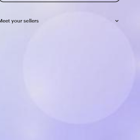
Meet your sellers