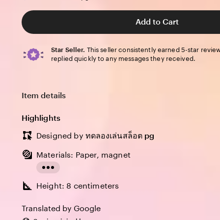
5
stars
Add to Cart
Star Seller.
This seller consistently earned 5-star revie
replied quickly to any messages they received.
Item details
Highlights
Designed by
ทดลองเล่นสล็อต pg
Materials: Paper, magnet
Read
Height: 8 centimeters
the
full
Translated by Google
description