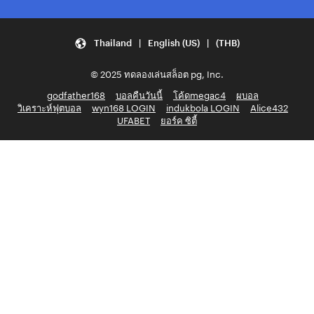
Thailand | English (US) | (THB)
© 2025 ทดลองเล่นสล็อต pg, Inc.
godfather168
บอลคืนวันนี้
โค้ดmegac4
ผบอล
วิเคราะห์ฟุตบอล
wyn168 LOGIN
indukbola LOGIN
Alice432
UFABET
ยอร์ค ซิตี้