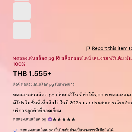
Report this item 
ทดลองเล่นสล็อต pg 🎏 สล็อตออนไลน์ เล่นง่าย ฟรีแต้ม ม
100%
Price:
THB 1.555+
ลิงค์ ทดลองเล่นสล็อต pg เป็นทางการ
ทดลองเล่นสล็อต pg เว็บคาสิโน ที่ทำให้ทุกการทดลองสนุก
มีโปรโมชั่นที่เชื่อถือได้ในปี 2025 มอบประสบการณ์ระดับ
บริการลูกค้าที่ยอดเยี่ยม
5
ทดลองเล่นสล็อต pg
out
of
ทดลองเล่นสล็อต pg เว็บไซต์อย่างเป็นทางการที่เชื่อถือได้