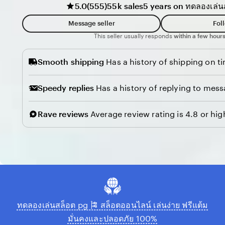
5.0
(555)
55k sales
5 years on ทดลองเล่น
r
i
i
e
Message seller
Fol
l
w
This seller usually responds
within a few hours
l
b
o
Smooth shipping
Has a history of shipping on t
y
C
Speedy replies
Has a history of replying to mess
o
n
Rave reviews
Average review rating is 4.8 or hig
n
y
ทดลองเล่นสล็อต pg 🎏 สล็อตออนไลน์ เล่นง่าย ฟรีแต้ม
มั่นคงและปลอดภัย 100%