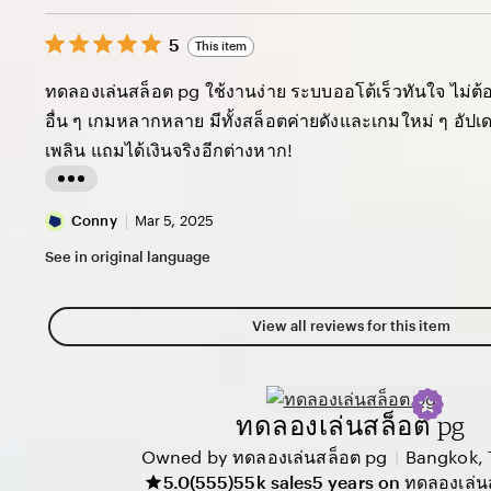
c
i
s
y
e
5
t
5
This item
out
T
w
i
of
ทดลองเล่นสล็อต pg ใช้งานง่าย ระบบออโต้เร็วทันใจ ไม่ต
5
h
b
n
stars
อื่น ๆ เกมหลากหลาย มีทั้งสล็อตค่ายดังและเกมใหม่ ๆ อัป
e
y
g
เพลิน แถมได้เงินจริงอีกต่างหาก!
w
L
r
a
e
L
u
v
i
Conny
Mar 5, 2025
r
i
s
See in original language
a
e
t
M
w
i
View all reviews for this item
a
b
n
r
y
g
i
k
r
ทดลองเล่นสล็อต pg
a
l
e
G
y
Owned by ทดลองเล่นสล็อต pg
|
Bangkok, 
v
5.0
(555)
55k sales
5 years on ทดลองเล่น
r
i