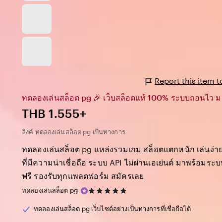
Report this item 
ทดลองเล่นสล็อต pg 🎉 เว็บสล็อตแท้ 100% ระบบถอนไว ม
Price:
THB 1.555+
ลิงค์ ทดลองเล่นสล็อต pg เป็นทางการ
ทดลองเล่นสล็อต pg แหล่งรวมเกม สล็อตแตกหนัก เล่นง่าย ไ
ที่มีความน่าเชื่อถือ ระบบ API ไม่ผ่านเอเย่นต์ มาพร้อมร
ฟรี รองรับทุกแพลตฟอร์ม สมัครเลย
5
ทดลองเล่นสล็อต pg
out
of
ทดลองเล่นสล็อต pg เว็บไซต์อย่างเป็นทางการที่เชื่อถือได้
5