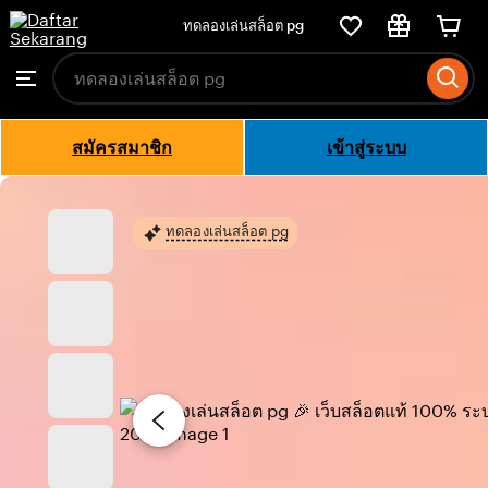
ทดลอง
ทดลองเล่นสล็อต pg
Skip
เล่น
to
Search
Browse
สล็อต
ontent
for
pg
items
or
สมัครสมาชิก
เข้าสู่ระบบ
shops
ทดลองเล่นสล็อต pg